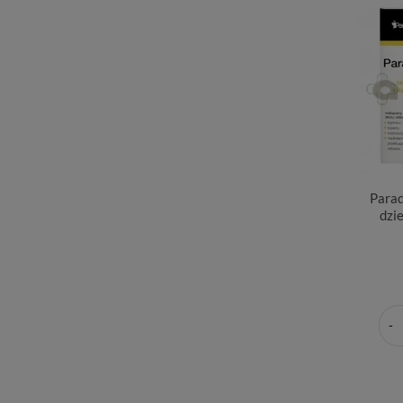
Parad
dzi