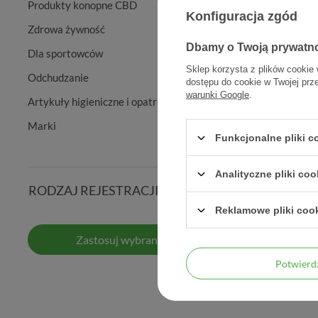
Produkty konopne CBD
Konfiguracja zgód
Zdrowa żywność
Dbamy o Twoją prywatn
Dla sportowców
Sklep korzysta z plików cookie 
Odchudzanie
dostępu do cookie w Twojej prz
warunki Google
.
Artykuły higieniczne i opatrunkowe
Marki
Funkcjonalne pliki 
Paraderm 
Analityczne pliki coo
RODZAJ REJESTRACJI
Reklamowe pliki coo
Zastosuj wybrane filtry
Potwier