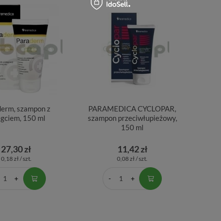
erm, szampon z
PARAMEDICA CYCLOPAR,
egciem, 150 ml
szampon przeciwłupieżowy,
150 ml
27,30 zł
11,42 zł
0,18 zł / szt.
0,08 zł / szt.