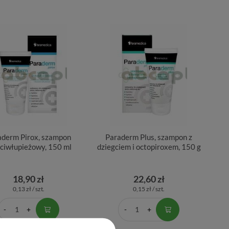
aderm Pirox, szampon
Paraderm Plus, szampon z
ciwłupieżowy, 150 ml
dziegciem i octopiroxem, 150 g
18,90 zł
22,60 zł
0,13 zł / szt.
0,15 zł / szt.