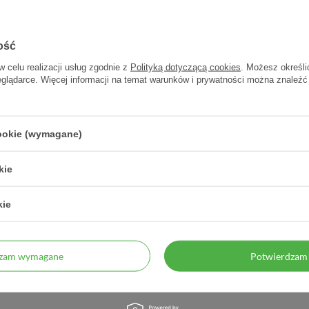
ość
w celu realizacji usług zgodnie z
Polityką dotyczącą cookies
. Możesz określi
eglądarce. Więcej informacji na temat warunków i prywatności można znaleźć
cookie (wymagane)
Psoric D, krem, 85 g
Paraderm Psoric N Oleożel, 85
Par
kie
g
ker
salicy
kie
18,12 zł
18,13 zł
0,21 zł / szt.
0,21 zł / szt.
dzam wymagane
Potwierdzam 