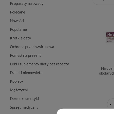
Preparaty na owady
Polecane
Nowości
Popularne
Krótkie daty
Ochrona przeciwwirusowa
Pomysł na prezent
Leki i suplementy diety bez recepty
Hirupar,
Dzieci i niemowlęta
obolałyc
Kobiety
Mężczyźni
Dermokosmetyki
Sprzęt medyczny