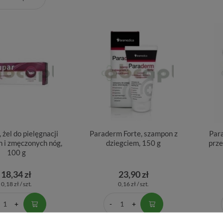
 żel do pielęgnacji
Paraderm Forte, szampon z
Par
h i zmęczonych nóg,
dziegciem, 150 g
prze
100 g
18,34 zł
23,90 zł
0,18 zł / szt.
0,16 zł / szt.