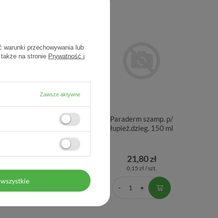
ć warunki przechowywania lub
 także na stronie
Prywatność i
Zawsze aktywne
aderm Salic, szampon
Paraderm szamp. p/
atolityczny z kwasem
łupież.dzieg. 150 ml
lowym i ichtiolem, 150 g
18,60 zł
21,80 zł
0,12 zł / szt.
0,15 zł / szt.
wszystkie