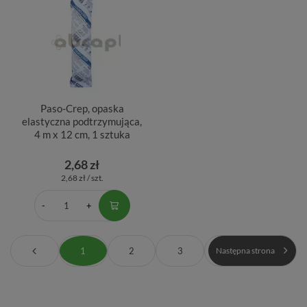
Paso-Crep, opaska
elastyczna podtrzymująca,
4 m x 12 cm, 1 sztuka
2,68 zł
2,68 zł / szt.
1
2
3
Następna strona