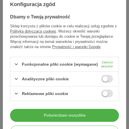
Konfiguracja zgód
Dbamy o Twoją prywatność
Sklep korzysta z plików cookie w celu realizacji usług zgodnie z
Polityką dotyczącą cookies
. Możesz określić warunki
przechowywania lub dostępu do cookie w Twojej przeglądarce.
Więcej informacji na temat warunków i prywatności można
Komp gaz.wyj. 10 x 10 cm
Opaska dziana
znaleźć także na stronie
Prywatność i warunki Google
.
8w PASOMED 3 szt - - 3
podtrzymująca PASO, 4 m
szt. (3 op. po 1 szt.)
x 10 cm, 1 sztuka
Zawsze
Funkcjonalne pliki cookie (wymagane)
aktywne
2,00 zł
1,60 zł
0,67 zł / szt.
1,60 zł / szt.
Analityczne pliki cookie
Reklamowe pliki cookie
Potwierdzam wszystkie