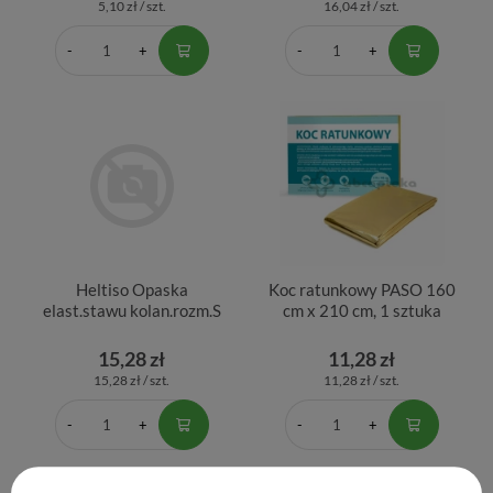
5,10 zł / szt.
16,04 zł / szt.
Heltiso Opaska
Koc ratunkowy PASO 160
elast.stawu kolan.rozm.S
cm x 210 cm, 1 sztuka
15,28 zł
11,28 zł
15,28 zł / szt.
11,28 zł / szt.