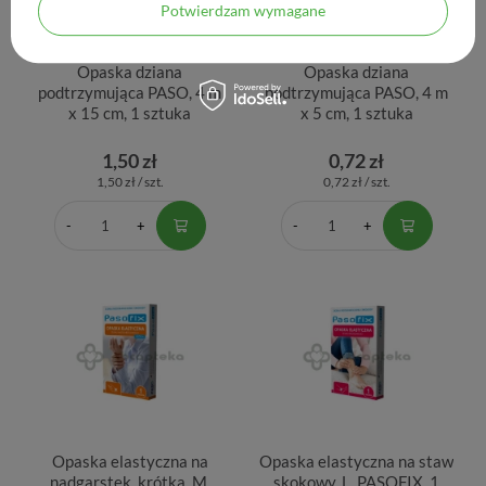
Potwierdzam wymagane
Opaska dziana
Opaska dziana
podtrzymująca PASO, 4 m
podtrzymująca PASO, 4 m
x 15 cm, 1 sztuka
x 5 cm, 1 sztuka
1,50 zł
0,72 zł
1,50 zł / szt.
0,72 zł / szt.
Opaska elastyczna na
Opaska elastyczna na staw
nadgarstek, krótka, M,
skokowy, L, PASOFIX, 1