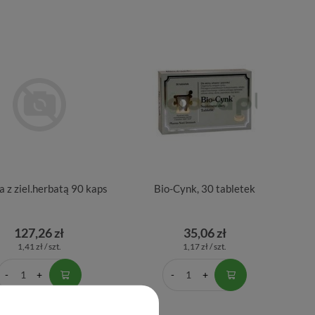
a z ziel.herbatą 90 kaps
Bio-Cynk, 30 tabletek
127,26 zł
35,06 zł
1,41 zł / szt.
1,17 zł / szt.