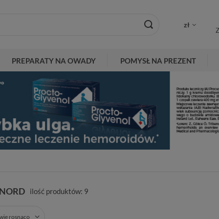
zł
Z
PREPARATY NA OWADY
POMYSŁ NA PREZENT
 NORD
ilość produktów:
9
zwie rosnąco