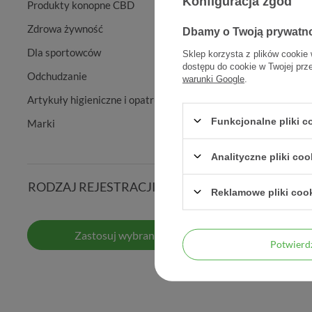
Konfiguracja zgód
Produkty konopne CBD
Zdrowa żywność
Dbamy o Twoją prywatn
Dla sportowców
Sklep korzysta z plików cookie 
dostępu do cookie w Twojej prz
Odchudzanie
warunki Google
.
Artykuły higieniczne i opatrunkowe
Funkcjonalne pliki 
Marki
Bio-Ma
Analityczne pliki coo
RODZAJ REJESTRACJI
Reklamowe pliki coo
Zastosuj wybrane filtry
Potwier