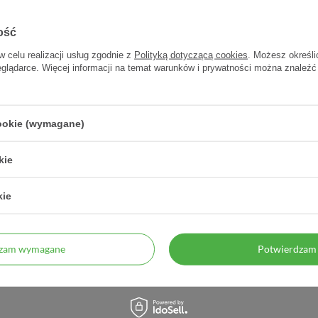
ość
w celu realizacji usług zgodnie z
Polityką dotyczącą cookies
. Możesz określi
eglądarce. Więcej informacji na temat warunków i prywatności można znaleźć
cookie (wymagane)
gnez 30 tabletek
Bio-Omega 3 Natural 90 kaps
Bio-Q
kie
kie
31,98 zł
42,50 zł
1,07 zł / szt.
0,47 zł / szt.
dzam wymagane
Potwierdzam 