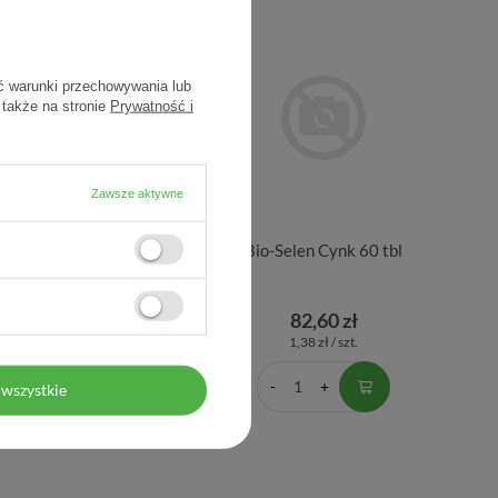
ć warunki przechowywania lub
 także na stronie
Prywatność i
Zawsze aktywne
uinon Active Q10 Gold,
Bio-Selen Cynk 60 tbl
30 kapsułek
102,69 zł
82,60 zł
3,42 zł / szt.
1,38 zł / szt.
wszystkie