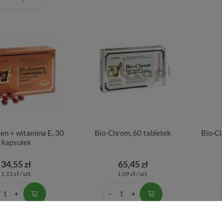
en + witamina E, 30
Bio-Chrom, 60 tabletek
Bio-Cl
kapsułek
34,55 zł
65,45 zł
1,15 zł / szt.
1,09 zł / szt.