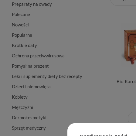
Preparaty na owady
Polecane
Nowości
Popularne
Krótkie daty
Ochrona przeciwwirusowa
Pomysł na prezent
Leki i suplementy diety bez recepty
Bio-Karot
Dzieci i niemowlęta
Kobiety
Mężczyźni
Dermokosmetyki
Sprzęt medyczny