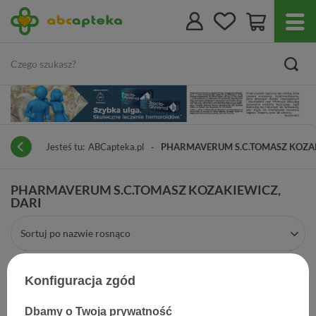
Jesteś tu:
ABCapteka.pl
PHARMAVERUM S.C.TOMASZ KOZAK
PHARMAVERUM S.C.TOMASZ KOZAKIEWICZ,
DARI
Sortuj po nazwie rosnąco
Konfiguracja zgód
Dbamy o Twoją prywatność