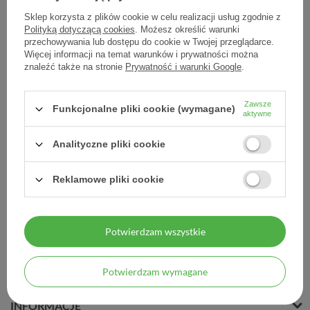
Sklep korzysta z plików cookie w celu realizacji usług zgodnie z
Polityką dotyczącą cookies
. Możesz określić warunki
przechowywania lub dostępu do cookie w Twojej przeglądarce.
Więcej informacji na temat warunków i prywatności można
znaleźć także na stronie
Prywatność i warunki Google
.
Beautyllagen saszetki 30
sasz
Zawsze
Funkcjonalne pliki cookie (wymagane)
104,60 zł
aktywne
3,49 zł / szt.
Analityczne pliki cookie
Reklamowe pliki cookie
Potwierdzam wszystkie
MOJE ZAMÓWIENIE
Potwierdzam wymagane
MOJE KONTO
INFORMACJE