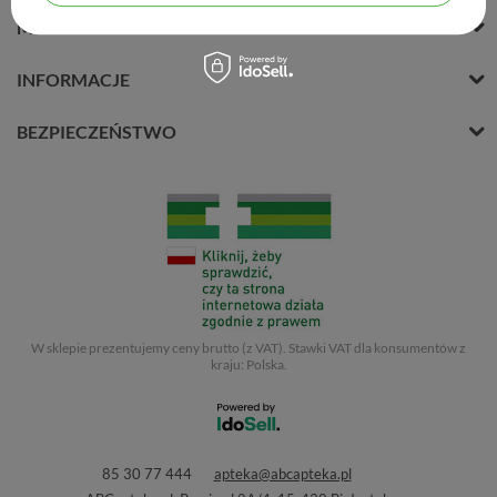
MOJE KONTO
INFORMACJE
BEZPIECZEŃSTWO
W sklepie prezentujemy ceny brutto (z VAT).
Stawki VAT dla konsumentów z
kraju:
Polska
.
85 30 77 444
apteka@abcapteka.pl