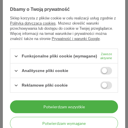
Dbamy o Twoją prywatność
Sklep korzysta z plików cookie w celu realizacji usług zgodnie z
Polityką dotyczącą cookies
. Możesz określić warunki
przechowywania lub dostępu do cookie w Twojej przeglądarce.
Więcej informacji na temat warunków i prywatności można
znaleźć także na stronie
Prywatność i warunki Google
.
Zawsze
Funkcjonalne pliki cookie (wymagane)
Urocal, 20 saszetek
aktywne
33,07 zł
Analityczne pliki cookie
1,65 zł / szt.
Reklamowe pliki cookie
Potwierdzam wszystkie
MOJE ZAMÓWIENIE
Potwierdzam wymagane