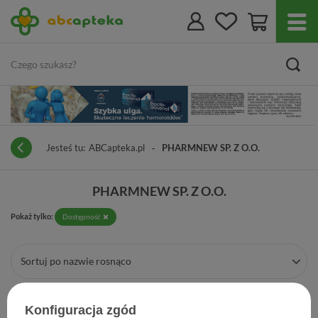
Jesteś tu:
ABCapteka.pl
PHARMNEW SP. Z O.O.
PHARMNEW SP. Z O.O.
Pokaż tylko:
Dostępność
Sortuj po nazwie rosnąco
Filtrowanie
Konfiguracja zgód