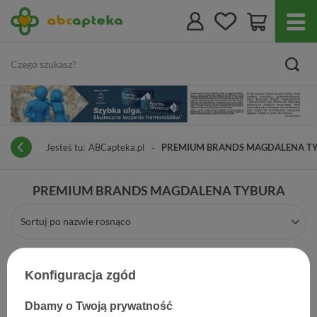
Jesteś tu:
ABCapteka.pl
PREMIUM BRANDS MAGDALENA T
PREMIUM BRANDS MAGDALENA TYBURA
Sortuj po nazwie rosnąco
Konfiguracja zgód
Dbamy o Twoją prywatność