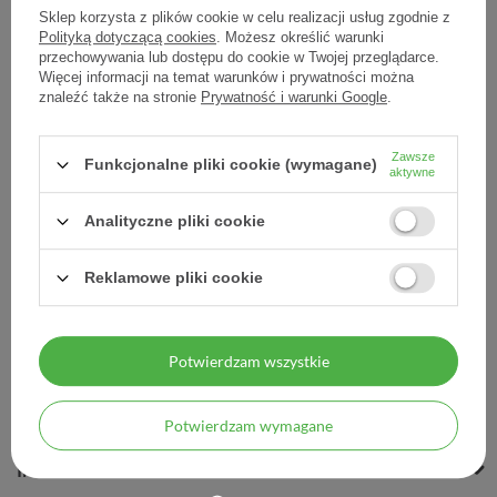
Sklep korzysta z plików cookie w celu realizacji usług zgodnie z
Polityką dotyczącą cookies
. Możesz określić warunki
przechowywania lub dostępu do cookie w Twojej przeglądarce.
Więcej informacji na temat warunków i prywatności można
Trix lasso do usuwania
znaleźć także na stronie
Prywatność i warunki Google
.
kleszczy, 1 sztuka
Zawsze
24,70 zł
Funkcjonalne pliki cookie (wymagane)
aktywne
24,70 zł / szt.
Analityczne pliki cookie
Reklamowe pliki cookie
Potwierdzam wszystkie
MOJE ZAMÓWIENIE
MOJE KONTO
Potwierdzam wymagane
INFORMACJE