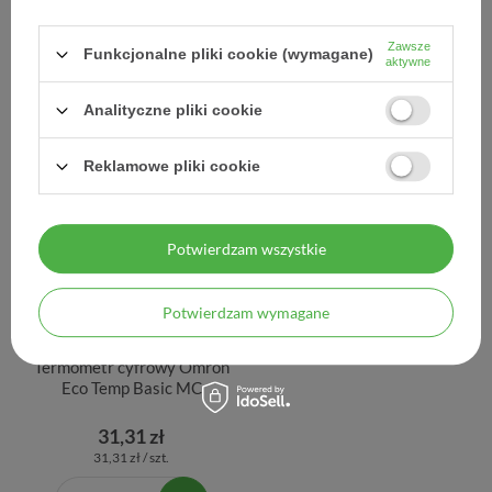
Intelli It Afib naram.
C810 OMRON 1 szt
Zawsze
Funkcjonalne pliki cookie (wymagane)
546,63 zł
142,37 zł
aktywne
546,63 zł / szt.
142,37 zł / szt.
Analityczne pliki cookie
Reklamowe pliki cookie
Potwierdzam wszystkie
Potwierdzam wymagane
Termometr cyfrowy Omron
Eco Temp Basic MC
31,31 zł
31,31 zł / szt.