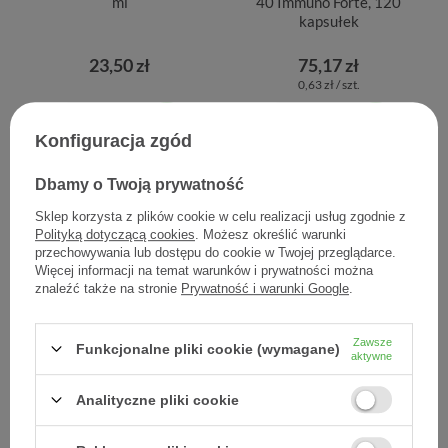
ml
40 Immuno Forte, 120
kapsułek
23,50 zł
75,17 zł
0,63 zł / szt.
Konfiguracja zgód
Dbamy o Twoją prywatność
Sklep korzysta z plików cookie w celu realizacji usług zgodnie z
Polityką dotyczącą cookies
. Możesz określić warunki
przechowywania lub dostępu do cookie w Twojej przeglądarce.
Więcej informacji na temat warunków i prywatności można
znaleźć także na stronie
Prywatność i warunki Google
.
MYVITA Silver Lukrecja
MYVITA Silver Ulga
Zawsze
Funkcjonalne pliki cookie (wymagane)
aktywne
250 mg 60 kaps
Zaparcia 30 kaps
Analityczne pliki cookie
38,90 zł
27,60 zł
0,65 zł / szt.
0,92 zł / szt.