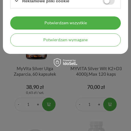
Reklamowe pliki cookie
Potwierdzam wszystkie
Potwierdzam wymagane
MyVita Silver Ulga
MYVITA Silver Wit K2+D3
Zaparcia, 60 kapsułek
4000j.Max 120 kaps
38,90 zł
70,00 zł
0,65 zł / szt.