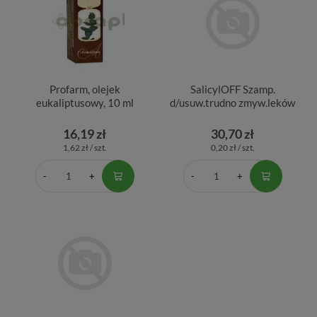
Profarm, olejek
SalicylOFF Szamp.
eukaliptusowy, 10 ml
d/usuw.trudno zmyw.leków
16,19 zł
30,70 zł
1,62 zł / szt.
0,20 zł / szt.