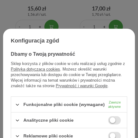
15,60 zł
17,00 zł
1,56 zł / szt.
1,70 zł / szt.
Konfiguracja zgód
Dbamy o Twoją prywatność
Sklep korzysta z plików cookie w celu realizacji usług zgodnie z
Polityką dotyczącą cookies
. Możesz określić warunki
przechowywania lub dostępu do cookie w Twojej przeglądarce.
Więcej informacji na temat warunków i prywatności można
znaleźć także na stronie
Prywatność i warunki Google
.
Olejek pichtowy 10 ml
Olejek sosnowy 10 ml
Zawsze
Funkcjonalne pliki cookie (wymagane)
16,90 zł
14,81 zł
aktywne
1,69 zł / szt.
1,48 zł / szt.
Analityczne pliki cookie
Reklamowe pliki cookie