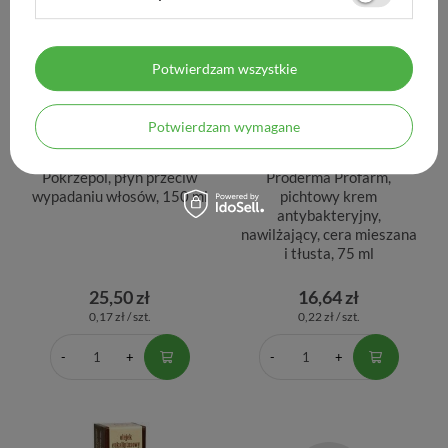
Potwierdzam wszystkie
Potwierdzam wymagane
Pokrzepol, płyn przeciw
Proderma Profarm,
wypadaniu włosów, 150 ml
pichtowy krem
antybakteryjny,
nawilżający, cera mieszana
i tłusta, 75 ml
25,50 zł
16,64 zł
0,17 zł / szt.
0,22 zł / szt.