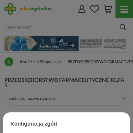
Jesteś tu:
ABCapteka.pl
PRZEDSIĘBIORSTWO FARMACEUTYC
PRZEDSIĘBIORSTWO FARMACEUTYCZNE JELFA
S.
Sortuj po nazwie rosnąco
Konfiguracja zgód