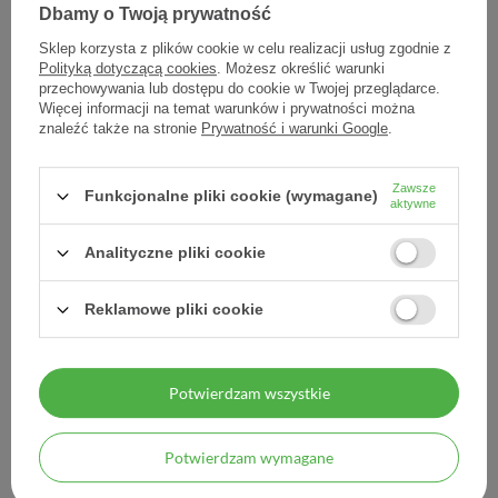
Dbamy o Twoją prywatność
Sklep korzysta z plików cookie w celu realizacji usług zgodnie z
Polityką dotyczącą cookies
. Możesz określić warunki
przechowywania lub dostępu do cookie w Twojej przeglądarce.
Więcej informacji na temat warunków i prywatności można
Clobaza, krem tłusty,
Zinalfat krem kojąco-
znaleźć także na stronie
Prywatność i warunki Google
.
kompleksowa ochrona
regenerujący, 50 ml
skóry suchej i wrażliwej, 40
g
Zawsze
Funkcjonalne pliki cookie (wymagane)
aktywne
22,70 zł
50,20 zł
0,57 zł / szt.
1,00 zł / szt.
Analityczne pliki cookie
Reklamowe pliki cookie
Potwierdzam wszystkie
MOJE ZAMÓWIENIE
Potwierdzam wymagane
MOJE KONTO