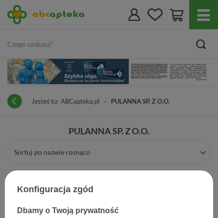
Jesteś tu:
ABCapteka.pl
PULANNA SP. Z O.O.
PULANNA SP. Z O.O.
Sortuj po nazwie rosnąco
Konfiguracja zgód
Dbamy o Twoją prywatność