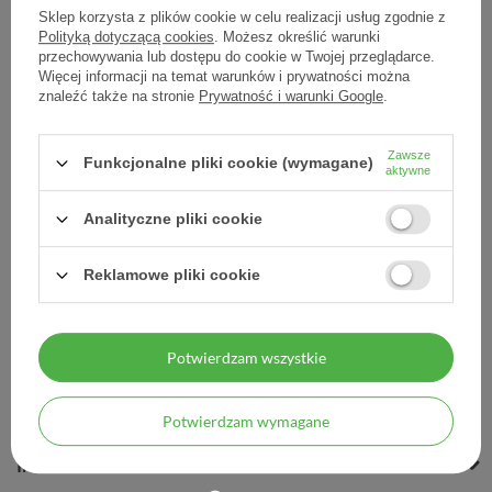
Sklep korzysta z plików cookie w celu realizacji usług zgodnie z
Polityką dotyczącą cookies
. Możesz określić warunki
przechowywania lub dostępu do cookie w Twojej przeglądarce.
Więcej informacji na temat warunków i prywatności można
PULANNA krem z
znaleźć także na stronie
Prywatność i warunki Google
.
kolagenem 60 g - - 60 g
Zawsze
36,30 zł
Funkcjonalne pliki cookie (wymagane)
aktywne
0,61 zł / szt.
Analityczne pliki cookie
Reklamowe pliki cookie
Potwierdzam wszystkie
MOJE ZAMÓWIENIE
MOJE KONTO
Potwierdzam wymagane
INFORMACJE