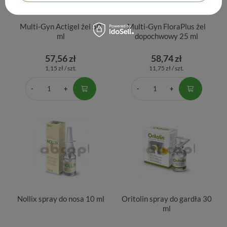
Multi-Gyn Actigel żel 50
Multi-Gyn FloraPlus żel
ml
dopochwowy 25 ml
57,56 zł
58,74 zł
1,15 zł / szt.
11,75 zł / szt.
Nollix spray do nosa 10 ml
Oritolin spray do gardła 30
ml