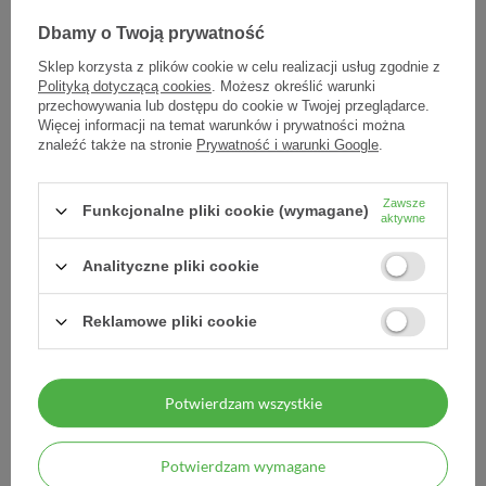
Dbamy o Twoją prywatność
Sklep korzysta z plików cookie w celu realizacji usług zgodnie z
Polityką dotyczącą cookies
. Możesz określić warunki
przechowywania lub dostępu do cookie w Twojej przeglądarce.
Więcej informacji na temat warunków i prywatności można
znaleźć także na stronie
Prywatność i warunki Google
.
Liponerv 120 kaps
Liponerv, 30 kapsułek
Zawsze
Funkcjonalne pliki cookie (wymagane)
aktywne
123,80 zł
46,90 zł
1,56 zł / szt.
Analityczne pliki cookie
Reklamowe pliki cookie
Potwierdzam wszystkie
Potwierdzam wymagane