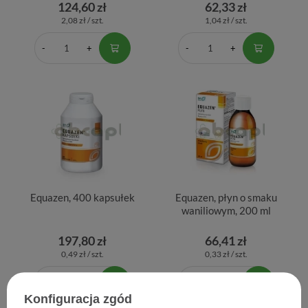
124,60 zł
62,33 zł
2,08 zł / szt.
1,04 zł / szt.
Equazen, 400 kapsułek
Equazen, płyn o smaku
waniliowym, 200 ml
197,80 zł
66,41 zł
0,49 zł / szt.
0,33 zł / szt.
Konfiguracja zgód