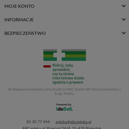
MOJE KONTO
INFORMACJE
BEZPIECZEŃSTWO
W sklepie prezentujemy ceny brutto (z VAT).
Stawki VAT dla konsumentów z
kraju:
Polska
.
85 30 77 444
apteka@abcapteka.pl
ABCapteka.pl
,
Przejazd 2A/4
,
15-430
Białystok