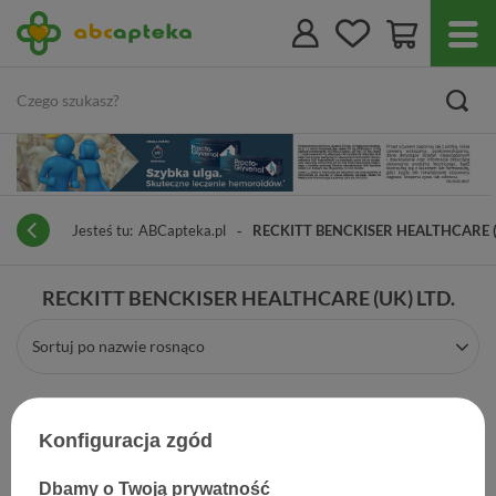
Jesteś tu:
ABCapteka.pl
RECKITT BENCKISER HEALTHCARE (
RECKITT BENCKISER HEALTHCARE (UK) LTD.
Sortuj po nazwie rosnąco
Konfiguracja zgód
Dbamy o Twoją prywatność