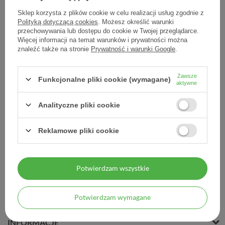
Sklep korzysta z plików cookie w celu realizacji usług zgodnie z
Polityką dotyczącą cookies
. Możesz określić warunki
przechowywania lub dostępu do cookie w Twojej przeglądarce.
Więcej informacji na temat warunków i prywatności można
Durex Intense Vibrations
znaleźć także na stronie
Prywatność i warunki Google
.
nakładka wibracyjna, 1
sztuka
Zawsze
Funkcjonalne pliki cookie (wymagane)
37,17 zł
aktywne
37,17 zł / szt.
Analityczne pliki cookie
Reklamowe pliki cookie
Potwierdzam wszystkie
MOJE ZAMÓWIENIE
Potwierdzam wymagane
MOJE KONTO
INFORMACJE