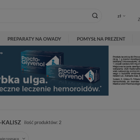
zł
Z
PREPARATY NA OWADY
POMYSŁ NA PREZENT
KALISZ
ilość produktów:
2
zwie rosnąco