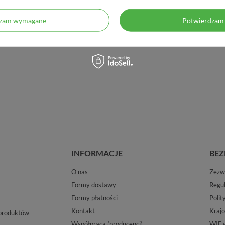
dzam wymagane
Potwierdzam 
INFORMACJE
BEZ
O nas
Zezwo
Formy dostawy
Regu
Formy płatności
Polit
Kontakt
Krajo
 produktów
Współpraca (producenci)
WIF 