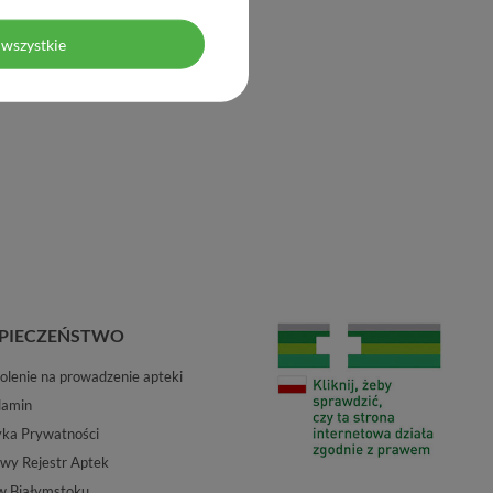
wszystkie
PIECZEŃSTWO
lenie na prowadzenie apteki
lamin
yka Prywatności
wy Rejestr Aptek
w Białymstoku