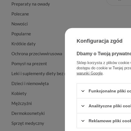
Preparaty na owady
Polecane
Nowości
Popularne
Konfiguracja zgód
Krótkie daty
Ochrona przeciwwirusowa
Dbamy o Twoją prywatn
Sklep korzysta z plików cookie 
Pomysł na prezent
dostępu do cookie w Twojej prz
Leki i suplementy diety bez recepty
warunki Google
.
Basen san
Dzieci i niemowlęta
Funkcjonalne pliki 
Kobiety
Mężczyźni
Analityczne pliki coo
Dermokosmetyki
Reklamowe pliki coo
Sprzęt medyczny