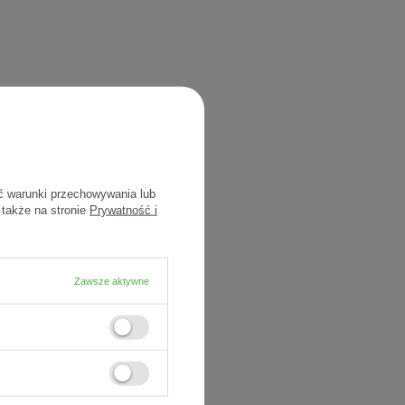
ć warunki przechowywania lub
 także na stronie
Prywatność i
Zawsze aktywne