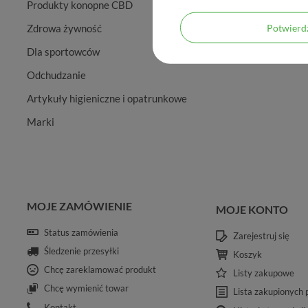
Produkty konopne CBD
Potwier
Zdrowa żywność
Dla sportowców
Odchudzanie
Artykuły higieniczne i opatrunkowe
Marki
MOJE ZAMÓWIENIE
MOJE KONTO
Status zamówienia
Zarejestruj się
Śledzenie przesyłki
Koszyk
Chcę zareklamować produkt
Listy zakupowe
Chcę wymienić towar
Lista zakupionych
Kontakt