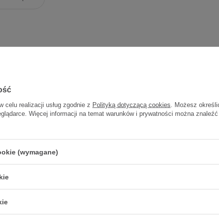
ość
w celu realizacji usług zgodnie z
Polityką dotyczącą cookies
. Możesz określi
eglądarce. Więcej informacji na temat warunków i prywatności można znaleźć
itarny z plast. 1 szt
Pojemnik d/dobowej zbiórki
moczu 2.5 l
cookie (wymagane)
28,01 zł
13,70 zł
28,01 zł / szt.
13,70 zł / szt.
kie
kie