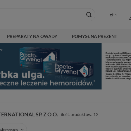
zł
Z
PREPARATY NA OWADY
POMYSŁ NA PREZENT
ERNATIONAL SP. Z O.O.
ilość produktów:
12
zwie rosnąco