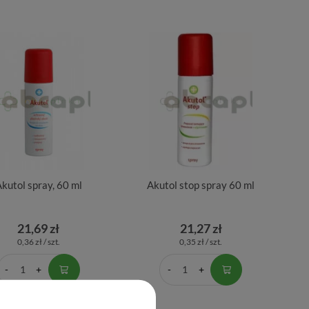
kutol spray, 60 ml
Akutol stop spray 60 ml
21,69 zł
21,27 zł
0,36 zł / szt.
0,35 zł / szt.