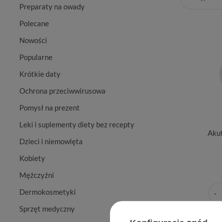
Preparaty na owady
Polecane
Nowości
Popularne
Krótkie daty
Ochrona przeciwwirusowa
Pomysł na prezent
Leki i suplementy diety bez recepty
Akut
Dzieci i niemowlęta
Kobiety
Mężczyźni
Dermokosmetyki
Sprzęt medyczny