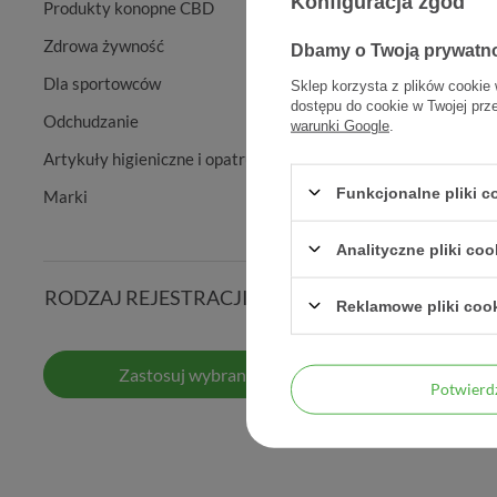
Konfiguracja zgód
Produkty konopne CBD
Zdrowa żywność
Dbamy o Twoją prywatn
Dla sportowców
Sklep korzysta z plików cookie 
dostępu do cookie w Twojej prz
Odchudzanie
warunki Google
.
Artykuły higieniczne i opatrunkowe
Funkcjonalne pliki 
Marki
Aspirator
Analityczne pliki coo
zapas
RODZAJ REJESTRACJI
Reklamowe pliki coo
Zastosuj wybrane filtry
Potwier