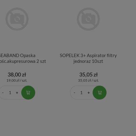
SEABAND Opaska
SOPELEK 3+ Aspirator filtry
ośc.akupresurowa 2 szt
jednoraz 10szt
38,00 zł
35,05 zł
19,00 zł / szt.
35,05 zł / szt.