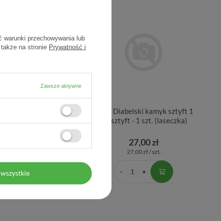
ć warunki przechowywania lub
 także na stronie
Prywatność i
Zawsze aktywne
iflamax, 60 tabletek
Lapis Diabelski kamyk sztyft 1
szt sztyft - 1 szt. (laseczka)
51,60 zł
27,00 zł
0,86 zł / szt.
27,00 zł / szt.
wszystkie