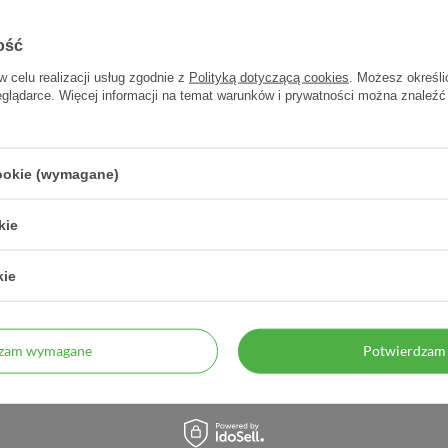
ość
w celu realizacji usług zgodnie z
Polityką dotyczącą cookies
. Możesz określi
eglądarce. Więcej informacji na temat warunków i prywatności można znaleźć
cookie (wymagane)
 wydzieliny SOPELEK
Femiflamax, 30 tabletek
Fem
kie
 4 szt - - 4 szt.
kie
6,89 zł
31,50 zł
1,72 zł / szt.
1,05 zł / szt.
dzam wymagane
Potwierdzam 