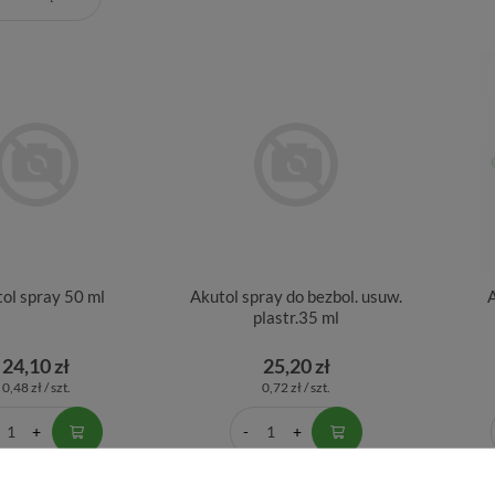
ol spray 50 ml
Akutol spray do bezbol. usuw.
A
plastr.35 ml
24,10 zł
25,20 zł
0,48 zł / szt.
0,72 zł / szt.