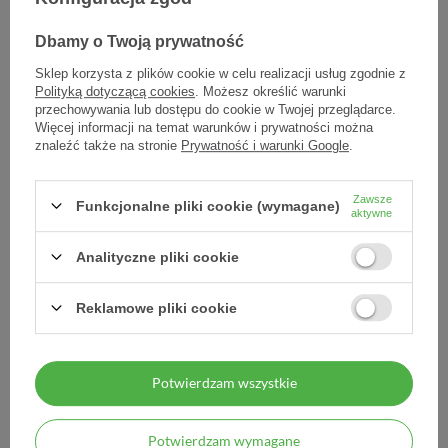
Dbamy o Twoją prywatność
Sklep korzysta z plików cookie w celu realizacji usług zgodnie z
Polityką dotyczącą cookies
. Możesz określić warunki
przechowywania lub dostępu do cookie w Twojej przeglądarce.
Więcej informacji na temat warunków i prywatności można
znaleźć także na stronie
Prywatność i warunki Google
.
Oftagel, 2,5 mg/g, żel do
Zawsze
Funkcjonalne pliki cookie (wymagane)
aktywne
oczu, 10 g
Analityczne pliki cookie
29,80 zł
2,98 zł / szt.
Reklamowe pliki cookie
Potwierdzam wszystkie
Potwierdzam wymagane
MOJE ZAMÓWIENIE