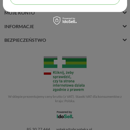
MOJE KONTO
INFORMACJE
BEZPIECZEŃSTWO
W sklepie prezentujemy ceny brutto (z VAT).
Stawki VAT dla konsumentów z
kraju:
Polska
.
85 30 77 444
apteka@abcapteka.pl