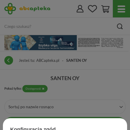
Jesteś tu:
ABCapteka.pl
SANTEN OY
SANTEN OY
Pokaż tylko:
Dostępność
Sortuj po nazwie rosnąco
Filtrowanie
Konfiguracja zgód