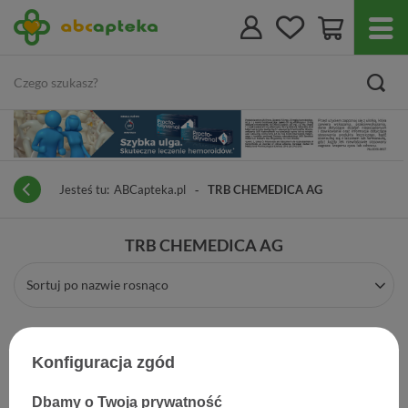
Jesteś tu:
ABCapteka.pl
TRB CHEMEDICA AG
TRB CHEMEDICA AG
Sortuj po nazwie rosnąco
Konfiguracja zgód
Dbamy o Twoją prywatność