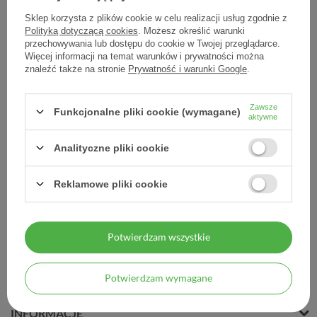
Sklep korzysta z plików cookie w celu realizacji usług zgodnie z
Polityką dotyczącą cookies
. Możesz określić warunki
przechowywania lub dostępu do cookie w Twojej przeglądarce.
Więcej informacji na temat warunków i prywatności można
OST 20 mg/2ml
OST Plus 40 mg/2ml,
znaleźć także na stronie
Prywatność i warunki Google
.
1amp.strzyk
roztwór do wstrzyknięć, 1
ampułko-strzykawka
Zawsze
Funkcjonalne pliki cookie (wymagane)
151,68 zł
343,59 zł
aktywne
151,68 zł / szt.
343,59 zł / szt.
Analityczne pliki cookie
Reklamowe pliki cookie
Potwierdzam wszystkie
MOJE ZAMÓWIENIE
Potwierdzam wymagane
MOJE KONTO
INFORMACJE