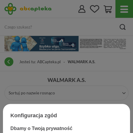
Jesteś tu:
ABCapteka.pl
WALMARK A.S.
WALMARK A.S.
Sortuj po nazwie rosnąco
Konfiguracja zgód
Dbamy o Twoją prywatność