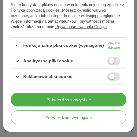
Sklep korzysta z plików cookie w celu realizacji usług zgodnie z
Polityką dotyczącą cookies
. Możesz określić warunki
przechowywania lub dostępu do cookie w Twojej przeglądarce.
Więcej informacji na temat warunków i prywatności można
Walmark Selen organiczny
znaleźć także na stronie
Prywatność i warunki Google
.
100 mcg 100 tabletek
Zawsze
32,00 zł
Funkcjonalne pliki cookie (wymagane)
aktywne
0,32 zł / szt.
Analityczne pliki cookie
Reklamowe pliki cookie
Potwierdzam wszystkie
MOJE ZAMÓWIENIE
MOJE KONTO
Potwierdzam wymagane
INFORMACJE