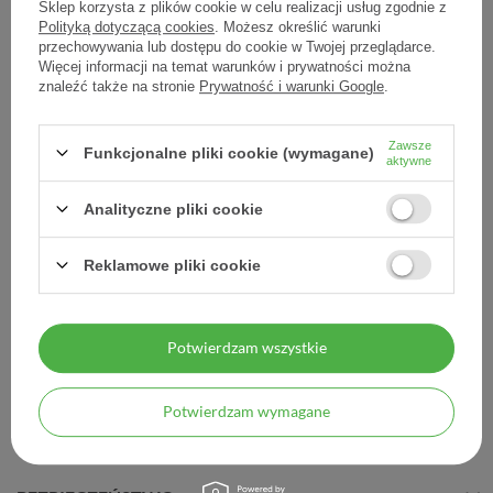
Sklep korzysta z plików cookie w celu realizacji usług zgodnie z
Polityką dotyczącą cookies
. Możesz określić warunki
przechowywania lub dostępu do cookie w Twojej przeglądarce.
Więcej informacji na temat warunków i prywatności można
znaleźć także na stronie
Prywatność i warunki Google
.
Lagosa Triplex 20 kaps
41,50 zł
Zawsze
Funkcjonalne pliki cookie (wymagane)
aktywne
2,08 zł / szt.
Analityczne pliki cookie
Reklamowe pliki cookie
MOJE ZAMÓWIENIE
Potwierdzam wszystkie
MOJE KONTO
Potwierdzam wymagane
INFORMACJE