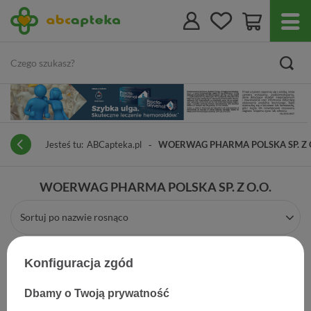
Jesteś tu:
ABCapteka.pl
WOERWAG PHARMA POLSKA SP. Z 
WOERWAG PHARMA POLSKA SP. Z O.O.
Sortuj po nazwie rosnąco
Konfiguracja zgód
Dbamy o Twoją prywatność