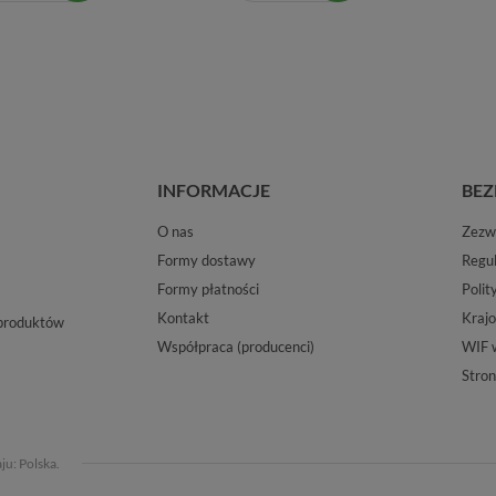
INFORMACJE
BEZ
O nas
Zezwo
Formy dostawy
Regu
Formy płatności
Polit
Kontakt
Krajo
 produktów
Współpraca (producenci)
WIF 
Stron
aju:
Polska
.