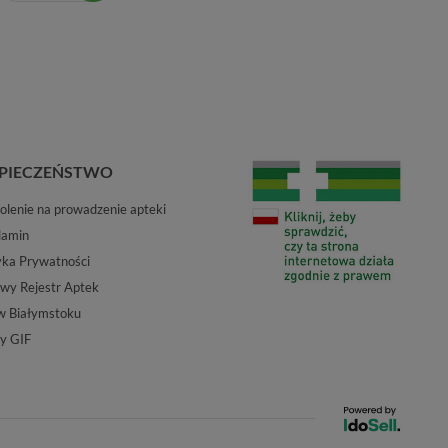
PIECZEŃSTWO
lenie na prowadzenie apteki
lamin
yka Prywatności
wy Rejestr Aptek
w Białymstoku
y GIF