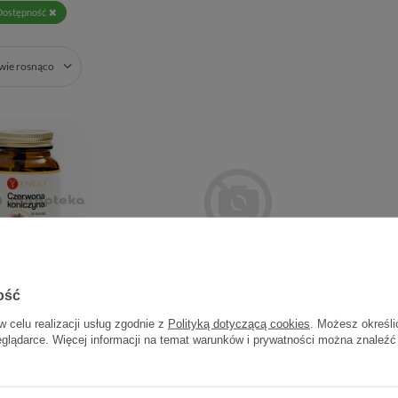
Dostępność
zwie rosnąco
ość
zerwona koniczyna
YANGO Kudzu ekstrakt 460
YANG
w celu realizacji usług zgodnie z
Polityką dotyczącą cookies
. Możesz określi
mg, 90 kapsułek
mg 90 kaps
eglądarce. Więcej informacji na temat warunków i prywatności można znaleźć
47,70 zł
28,50 zł
0,53 zł / szt.