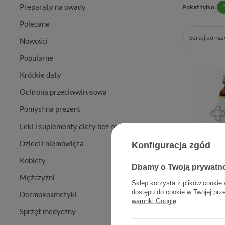
Preparaty na owady
Pokaż tylko:
Polecane
Sortuj po na
Nowości
Popularne
Krótkie daty
Ochrona przeciwwirusowa
Pomysł na prezent
Leki i suplementy diety bez recepty
Dzieci i niemowlęta
Konfiguracja zgód
Kobiety
Dbamy o Twoją prywatn
YANGO C
Mężczyźni
Sklep korzysta z plików cookie 
485 
dostępu do cookie w Twojej prz
Dermokosmetyki
warunki Google
.
Sprzęt medyczny