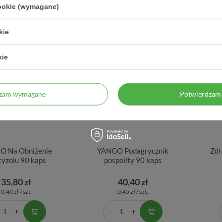
cookie (wymagane)
kie
kie
dzam wymagane
Potwierdzam 
O Na Obniżenie
YANGO Podagrycznik
Zdr
tyzolu 90 kaps
pospolity 90 kaps
35,80 zł
40,40 zł
0,40 zł / szt.
0,45 zł / szt.