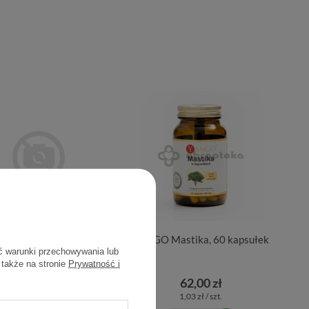
O Magnez 3 formy 90
YANGO Mastika, 60 kapsułek
ć warunki przechowywania lub
kaps
 także na stronie
Prywatność i
30,39 zł
62,00 zł
1,03 zł / szt.