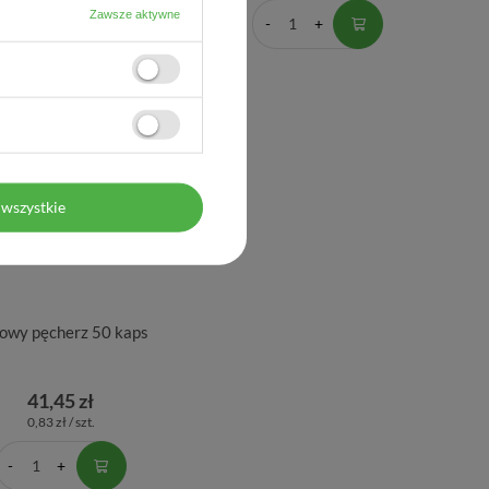
Zawsze aktywne
wszystkie
owy pęcherz 50 kaps
41,45 zł
0,83 zł / szt.