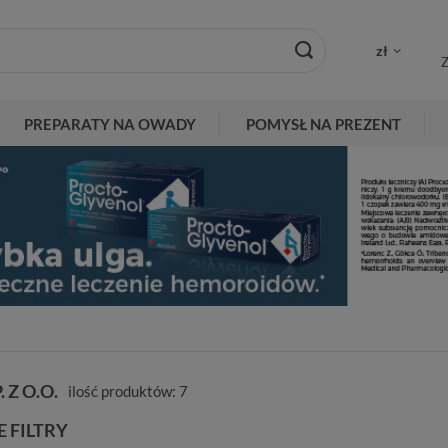
zł
Z
PREPARATY NA OWADY
POMYSŁ NA PREZENT
 Z O.O.
ilość produktów:
7
 FILTRY