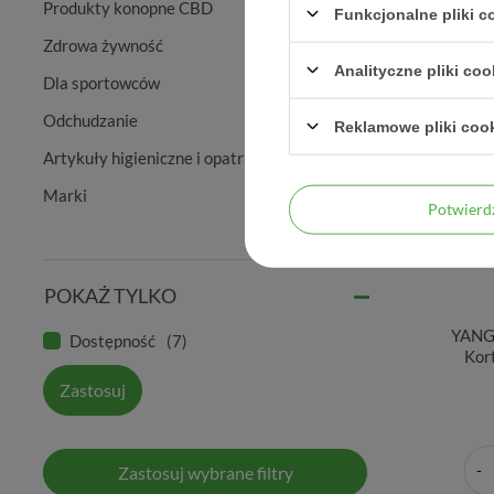
Produkty konopne CBD
Funkcjonalne pliki 
Zdrowa żywność
Analityczne pliki coo
Dla sportowców
Odchudzanie
Reklamowe pliki coo
Artykuły higieniczne i opatrunkowe
Marki
Potwier
POKAŻ TYLKO
YANG
Dostępność
7
Kor
Zastosuj
Zastosuj wybrane filtry