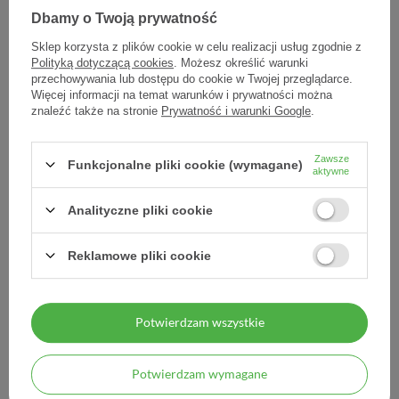
Dbamy o Twoją prywatność
Sklep korzysta z plików cookie w celu realizacji usług zgodnie z
Polityką dotyczącą cookies
. Możesz określić warunki
przechowywania lub dostępu do cookie w Twojej przeglądarce.
Więcej informacji na temat warunków i prywatności można
znaleźć także na stronie
Prywatność i warunki Google
.
Acidolac Junior, 20misio-
Acidolac, 10 kapsułek
tabletek, smak białej
czekolady
Zawsze
Funkcjonalne pliki cookie (wymagane)
aktywne
34,60 zł
22,02 zł
Analityczne pliki cookie
1,73 zł / szt.
2,20 zł / szt.
Reklamowe pliki cookie
Potwierdzam wszystkie
Potwierdzam wymagane