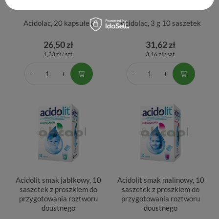
Acidolac, 20 kapsułek
Acidolac, 3 g 10 saszetek
26,50 zł
31,62 zł
1,33 zł / szt.
3,16 zł / szt.
Acidolit smak jabłkowy, 10
Acidolit smak malinowy, 10
saszetek z proszkiem do
saszetek z proszkiem do
przygotowania roztworu
przygotowania roztworu
doustnego
doustnego