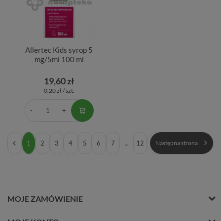
Allertec Kids syrop 5
mg/5ml 100 ml
19,60 zł
0,20 zł / szt.
1
2
3
4
5
6
7
...
12
Następna strona
MOJE ZAMÓWIENIE