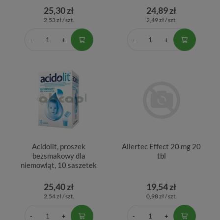
25,30 zł
24,89 zł
2,53 zł / szt.
2,49 zł / szt.
Acidolit, proszek
Allertec Effect 20 mg 20
bezsmakowy dla
tbl
niemowląt, 10 saszetek
25,40 zł
19,54 zł
2,54 zł / szt.
0,98 zł / szt.