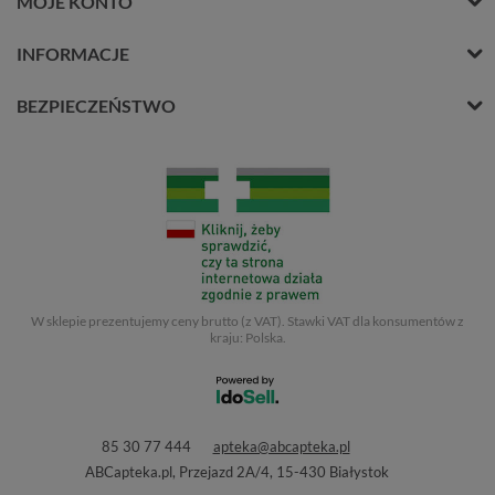
MOJE KONTO
INFORMACJE
BEZPIECZEŃSTWO
W sklepie prezentujemy ceny brutto (z VAT).
Stawki VAT dla konsumentów z
kraju:
Polska
.
85 30 77 444
apteka@abcapteka.pl
ABCapteka.pl
,
Przejazd 2A/4
,
15-430
Białystok