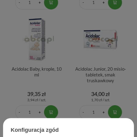
Acidolac Baby, krople, 10
Acidolac Junior, 20 misio-
ml
tabletek, smak
truskawkowy
39,35 zł
34,00 zł
3,94 zł / szt.
1,70 zł / szt.
Konfiguracja zgód