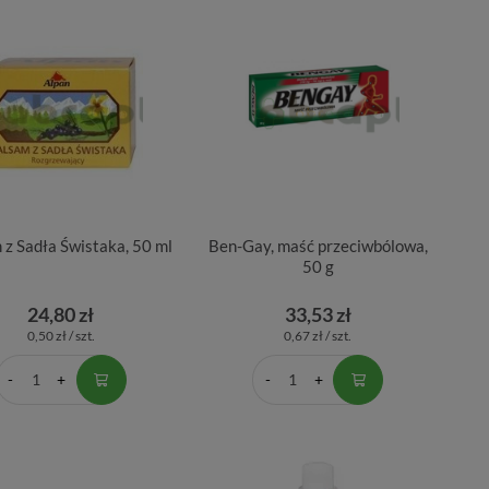
 z Sadła Świstaka, 50 ml
Ben-Gay, maść przeciwbólowa,
50 g
24,80 zł
33,53 zł
0,50 zł / szt.
0,67 zł / szt.