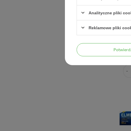
Analityczne pliki coo
Reklamowe pliki coo
Diklofenak
Potwier