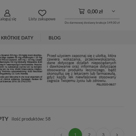
0,00 zł
aloguj się
Listy zakupowe
Do darmowej dostawy brakuje
149,00 zł
KRÓTKIE DATY
BLOG
PTY
ilość produktów:
58
1
2
3