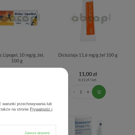
c Lipogel, 10 mg/g, żel,
Dicloziaja 11,6 mg/g żel 100 g
100 g
24,20 zł
11,00 zł
0,24 zł / szt.
0,11 zł / szt.
ć warunki przechowywania lub
 także na stronie
Prywatność i
Zawsze aktywne