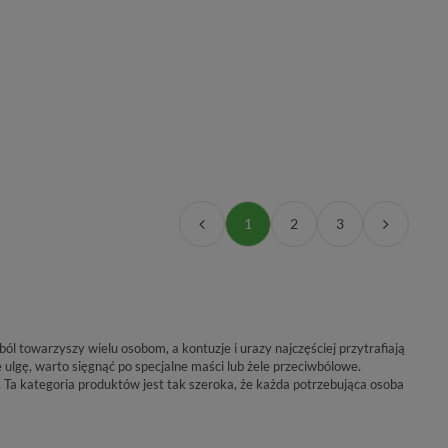
1
2
3
ól towarzyszy wielu osobom, a kontuzje i urazy najczęściej przytrafiają
ulgę, warto sięgnąć po specjalne maści lub żele przeciwbólowe.
Ta kategoria produktów jest tak szeroka, że każda potrzebująca osoba