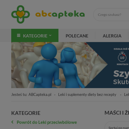
KATEGORIE
POLECANE
ALERGIA
Jesteś tu:
ABCapteka.pl
Leki i suplementy diety bez recepty
Le
MAŚCI I 
KATEGORIE
Powrót do Leki przeciwbólowe
Sortuj po na