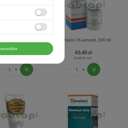
it, 50 mg/g, krem, 50 g
Elmetacin 1% aerozol, 100 ml
wszystkie
20,52 zł
43,40 zł
0,41 zł / szt.
0,43 zł / szt.