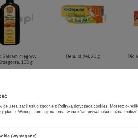
d Balsam Kręgowy
Depulol, żel, 20 g
Dicla
Grzegorza, 100 g
26,70 zł
15,30 zł
0,27 zł / szt.
0,77 zł / szt.
ość
w celu realizacji usług zgodnie z
Polityką dotyczącą cookies
. Możesz określi
eglądarce. Więcej informacji na temat warunków i prywatności można znaleźć
cookie (wymagane)