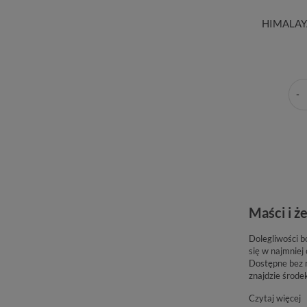
HIMALAYA
Maści i ż
Dolegliwości b
się w najmniej
Dostępne bez r
znajdzie środe
Czytaj więcej