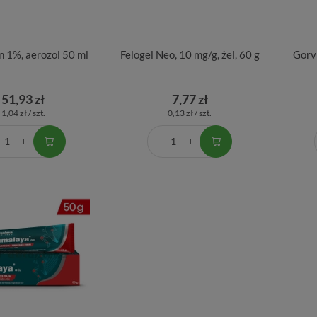
n 1%, aerozol 50 ml
Felogel Neo, 10 mg/g, żel, 60 g
Gorv
51,93 zł
7,77 zł
1,04 zł / szt.
0,13 zł / szt.