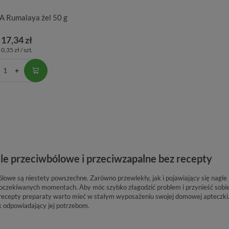
 Rumalaya żel 50 g
17,34 zł
0,35 zł / szt.
ele przeciwbólowe i przeciwzapalne bez recepty
ólowe są niestety powszechne. Zarówno przewlekły, jak i pojawiający się nagle b
 oczekiwanych momentach. Aby móc szybko złagodzić problem i przynieść sobie 
ecepty preparaty warto mieć w stałym wyposażeniu swojej domowej apteczki. 
k odpowiadający jej potrzebom.