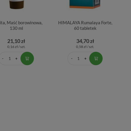
ita, Maść borowinowa,
HIMALAYA Rumalaya Forte,
130 ml
60 tabletek
21,10 zł
34,70 zł
0,16 zł / szt.
0,58 zł / szt.