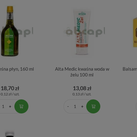
eśna płyn, 160 ml
Alta Medic kwaśna woda w
Balsam
żelu 100 ml
18,70 zł
13,08 zł
0,12 zł / szt.
0,13 zł / szt.