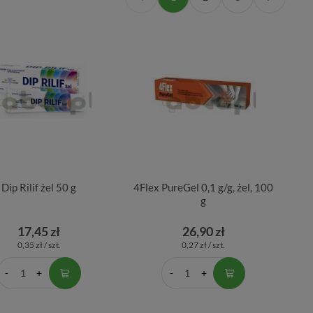
Dip Rilif żel 50 g
4Flex PureGel 0,1 g/g, żel, 100
g
17,45 zł
26,90 zł
0,35 zł / szt.
0,27 zł / szt.