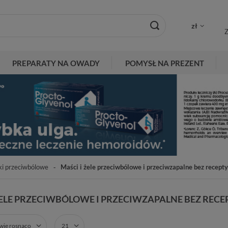
zł
Z
PREPARATY NA OWADY
POMYSŁ NA PREZENT
ki przeciwbólowe
Maści i żele przeciwbólowe i przeciwzapalne bez recepty
ŻELE PRZECIWBÓLOWE I PRZECIWZAPALNE BEZ RECE
zwie rosnąco
21