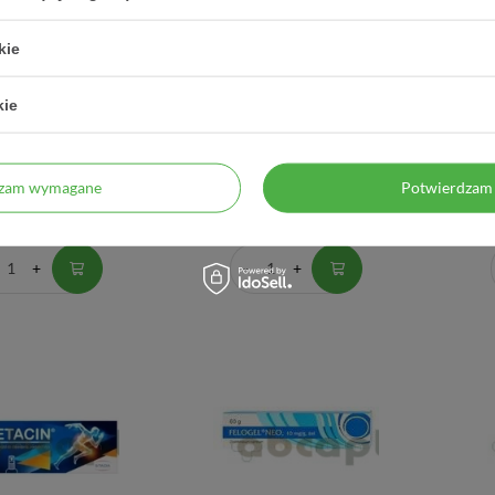
kie
kie
, 10 mg/g, żel,100 g
Dolgit, 50 mg/g, krem, 100 g
Dolg
dzam wymagane
Potwierdzam 
11,87 zł
32,70 zł
0,12 zł / szt.
0,33 zł / szt.