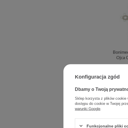
Bonime
Ojca 
Konfiguracja zgód
Dbamy o Twoją prywatn
Sklep korzysta z plików cookie 
dostępu do cookie w Twojej prz
warunki Google
.
Funkcjonalne pliki 