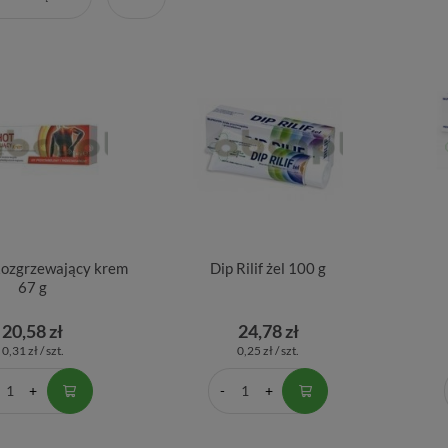
Rozgrzewający krem
Dip Rilif żel 100 g
67 g
20,58 zł
24,78 zł
0,31 zł / szt.
0,25 zł / szt.