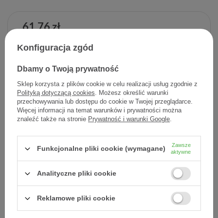
61,76 zł
Cena jednostkowa
0,26 zł / szt.
Konfiguracja zgód
-
Dodaj do koszyka
+
Dbamy o Twoją prywatność
Sklep korzysta z plików cookie w celu realizacji usług zgodnie z
Dodaj do listy zakupowej
Polityką dotyczącą cookies
. Możesz określić warunki
przechowywania lub dostępu do cookie w Twojej przeglądarce.
Więcej informacji na temat warunków i prywatności można
znaleźć także na stronie
Prywatność i warunki Google
.
Producent:
L'OREAL POLSKA
Zawsze
Funkcjonalne pliki cookie (wymagane)
Kod produktu:
3337875904384
aktywne
Analityczne pliki cookie
DARMOWA DOSTAWA
Już od 149 zł !
Reklamowe pliki cookie