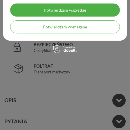
DOŚWIADCZENIE
Legalna apteka od 2006 r.
Potwierdzam wszystkie
ZAUFANIE
Potwierdzam wymagane
98% zadowolonych klientów
BEZPIECZEŃSTWO
Certyfikat SSL
POLTRAF
Transport medyczny
OPIS
PYTANIA