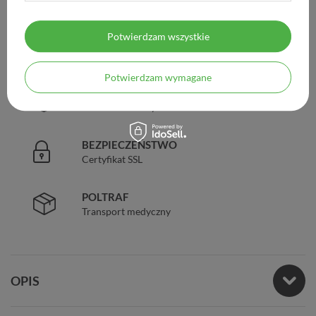
Już od 149 zł !
Potwierdzam wszystkie
DOŚWIADCZENIE
Legalna apteka od 2006 r.
Potwierdzam wymagane
ZAUFANIE
98% zadowolonych klientów
BEZPIECZEŃSTWO
Certyfikat SSL
POLTRAF
Transport medyczny
OPIS