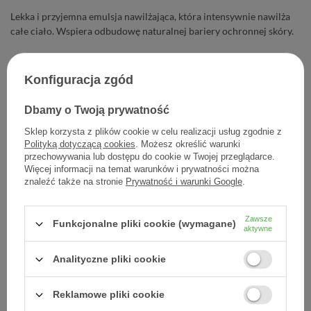
Lekka i przyjemna emulsja nawilżająca, która intensywnie nawilża
całe ciało. Wspiera odbudowę naturalnej bariery ochronnej skóry.
55,48 zł
Konfiguracja zgód
Cena jednostkowa
0,12 zł / szt.
Dbamy o Twoją prywatność
-
Dodaj do koszyka
+
Sklep korzysta z plików cookie w celu realizacji usług zgodnie z
Polityką dotyczącą cookies
. Możesz określić warunki
przechowywania lub dostępu do cookie w Twojej przeglądarce.
Dodaj do listy zakupowej
Więcej informacji na temat warunków i prywatności można
znaleźć także na stronie
Prywatność i warunki Google
.
Zawsze
Funkcjonalne pliki cookie (wymagane)
Producent:
L'OREAL POLSKA
aktywne
Kod produktu:
3337875597395
Analityczne pliki cookie
Reklamowe pliki cookie
DARMOWA DOSTAWA