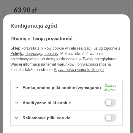
63,90 zł
Cena jednostkowa
1,23 zł / szt.
Konfiguracja zgód
-
Dodaj do koszyka
+
Dbamy o Twoją prywatność
Sklep korzysta z plików cookie w celu realizacji usług zgodnie z
Dodaj do listy zakupowej
Polityką dotyczącą cookies
. Możesz określić warunki
przechowywania lub dostępu do cookie w Twojej przeglądarce.
Więcej informacji na temat warunków i prywatności można
znaleźć także na stronie
Prywatność i warunki Google
.
Producent:
L'OREAL POLSKA
Kod produktu:
3337875904513
Zawsze
Funkcjonalne pliki cookie (wymagane)
aktywne
Analityczne pliki cookie
DARMOWA DOSTAWA
Już od 149 zł !
Reklamowe pliki cookie
DOŚWIADCZENIE