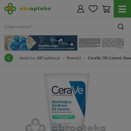
Jesteś tu:
ABCapteka.pl
Nowości
CeraVe, Oil Control, Nawi