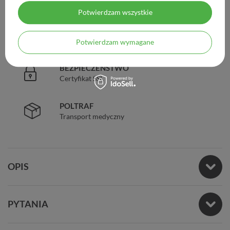
Legalna apteka od 2006 r.
Potwierdzam wszystkie
ZAUFANIE
98% zadowolonych klientów
Potwierdzam wymagane
BEZPIECZEŃSTWO
Certyfikat SSL
POLTRAF
Transport medyczny
OPIS
PYTANIA