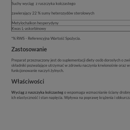
Suchy wyciąg z ruszczyka kolczastego
zawierający 22 % sumy heterozydów sterolowych
Metylochalkon hesperydyny
Kwas L-askorbinowy
*% RWS - Referencyjna Wartość Spożycia.
Zastosowanie
Preparat przeznaczony jest do suplementacji diety osób dorosłych o 
składniki pozwalające utrzymać w zdrowiu naczynia krwionośnie oraz 
funkcjonowanie naczyń żylnych.
Właściwości
Wyciąg z ruszczyka kolczasteg
o wspomaga wzmacnianie ściany drobny
ich elastyczność i stan napięcia. Wpływa na poprawę krążenia i obkurcz