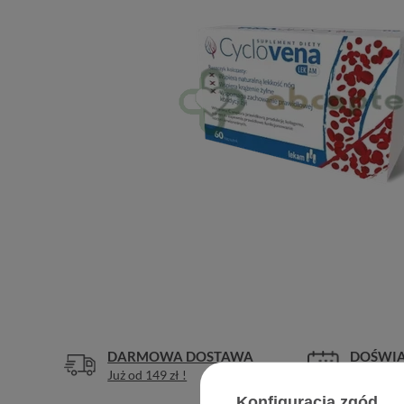
DARMOWA DOSTAWA
DOŚWIA
Już od 149 zł !
Legalna a
Konfiguracja zgód