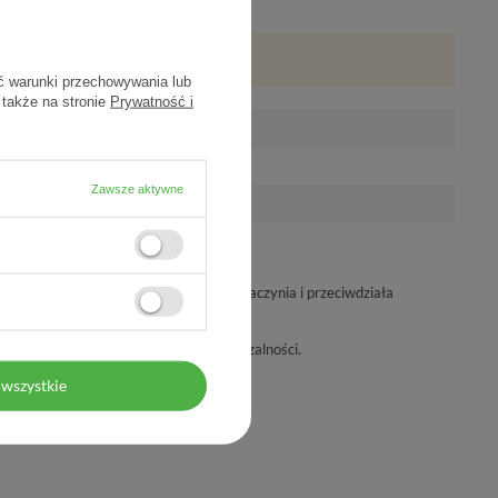
ć warunki przechowywania lub
 także na stronie
Prywatność i
Zawsze aktywne
ałaniem wolnych rodników, Wzmacnia naczynia i przeciwdziała
śne poprzez zmniejszanie ich przepuszczalności.
wszystkie