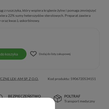
ąg z ruszczyka, który wspiera krążenie żylne i pomaga zmniejszyć
awiera 22% sumy heterozydów sterolowych. Preparat zawiera
 oraz kwas L-askorbinowy.
 do koszyka
Dodaj do listy zakupowej
ZNE LEK-AM SP. Z O.O.
Kod produktu:
5906720534151
BEZPIECZEŃSTWO
POLTRAF
Certyfikat SSL
Transport medyczny