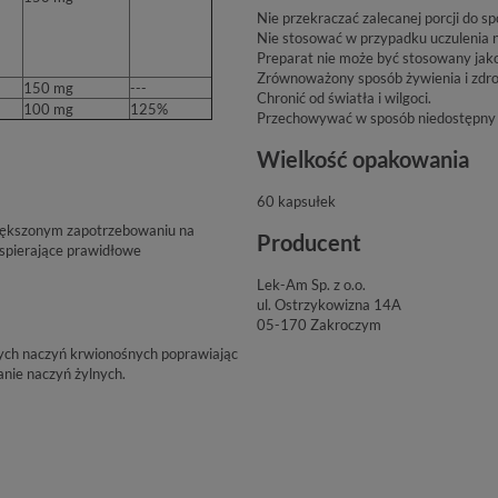
Nie przekraczać zalecanej porcji do sp
Nie stosować w przypadku uczulenia n
Preparat nie może być stosowany jako
Zrównoważony sposób żywienia i zdro
150 mg
---
Chronić od światła i wilgoci.
100 mg
125%
Przechowywać w sposób niedostępny d
Wielkość opakowania
60 kapsułek
zwiększonym zapotrzebowaniu na
Producent
wspierające prawidłowe
Lek-Am Sp. z o.o.
ul. Ostrzykowizna 14A
05-170 Zakroczym
ch naczyń krwionośnych poprawiając
anie naczyń żylnych.