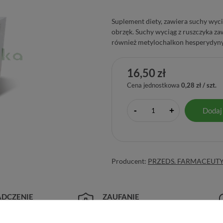
Suplement diety, zawiera suchy wyci
obrzęk. Suchy wyciąg z ruszczyka z
również metylochalkon hesperydyny
16,50 zł
Cena jednostkowa
0,28 zł / szt.
-
Dodaj
+
Producent:
PRZEDS. FARMACEUTYC
DCZENIE
ZAUFANIE
pteka od 2006 r.
98% zadowolonych klientów