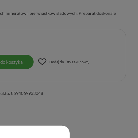
ych minerałów i pierwiastków śladowych. Preparat doskonale
 do koszyka
Dodaj do listy zakupowej
uktu:
8594069933048