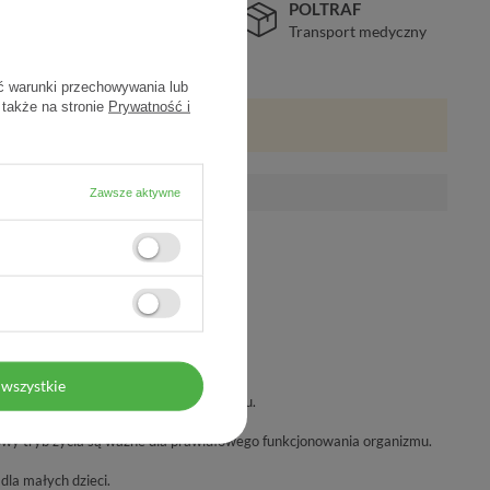
BEZPIECZEŃSTWO
POLTRAF
Certyfikat SSL
Transport medyczny
ć warunki przechowywania lub
 także na stronie
Prywatność i
Zawsze aktywne
ożycia w ciągu dnia.
wszystkie
a którykolwiek ze składników preparatu.
 substytut zróżnicowanej diety.
wy tryb życia są ważne dla prawidłowego funkcjonowania organizmu.
la małych dzieci.