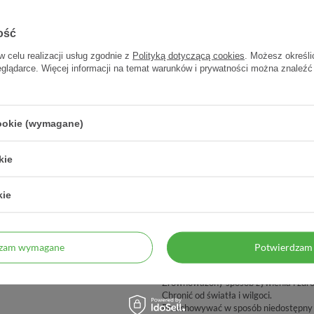
DCZENIE
ZAUFANIE
pteka od 2006 r.
98% zadowolonych klientów
ość
w celu realizacji usług zgodnie z
Polityką dotyczącą cookies
. Możesz określi
eglądarce. Więcej informacji na temat warunków i prywatności można znaleźć
cookie (wymagane)
kie
Nie stosować u dzieci do 3 roku życia!
kie
Ważne informacje
gan, lit, prazeodym, neodym, cynk,
urop, terb, kobalt, niob, iryd, dysproz,
Zużyć do 3 miesięcy od otwarcia.
, wanad, cez, platyna, ruten, gadolin,
Nie przekraczać zalecanej porcji do sp
dzam wymagane
Potwierdzam 
tytan.
Nie stosować w przypadku uczulenia n
Preparat nie może być stosowany jako
Zrównoważony sposób żywienia i zdro
Chronić od światła i wilgoci.
Przechowywać w sposób niedostępny d