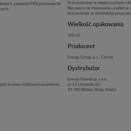
Przechowywać w miejscu suchym i ch
zędowych, zapewnia 98% przyswajanie.
Nie zaleca się stosowania u kobiet w 
czych.
którykolwiek ze składników preparatu
Wielkość opakowania
100 ml
Producent
Energy Group, a. s., Czechy
Dystrybutor
Energy Poland sp. z o.o.,
pić w miarę możliwości po jedzeniu.
ul. 11 Listopada 60,
43-300 Bielsko-Biała, Polska