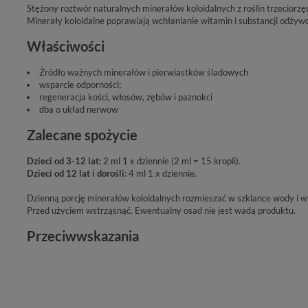
Stężony roztwór naturalnych minerałów koloidalnych z roślin trzecior
Minerały koloidalne poprawiają wchłanianie witamin i substancji odżyw
Właściwości
Źródło ważnych minerałów i pierwiastków śladowych
wsparcie odporności;
regeneracja kości, włosów, zębów i paznokci
dba o układ nerwow
Zalecane spożycie
Dzieci od 3-12 lat:
2 ml 1 x dziennie (2 ml = 15 kropli).
Dzieci od 12 lat i dorośli:
4 ml 1 x dziennie.
Dzienną porcję minerałów koloidalnych rozmieszać w szklance wody i wy
Przed użyciem wstrząsnąć. Ewentualny osad nie jest wadą produktu.
Przeciwwskazania