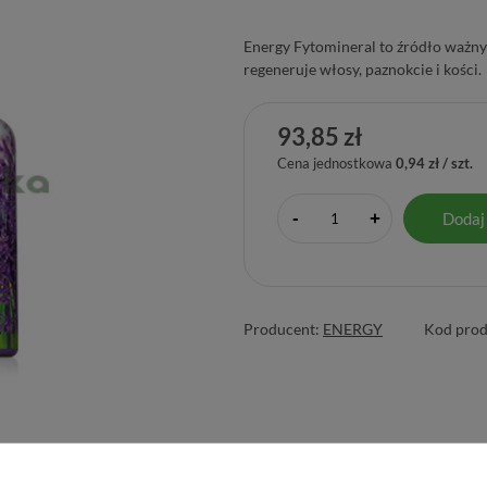
Energy Fytomineral to źródło ważn
regeneruje włosy, paznokcie i kości.
93,85 zł
Cena jednostkowa
0,94 zł / szt.
-
Dodaj
+
Producent:
ENERGY
Kod prod