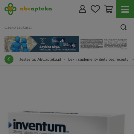
Jesteś tu:
ABCapteka.pl
Leki i suplementy diety bez recepty