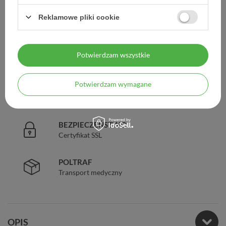
DARMOWA DOSTAWA
Reklamowe pliki cookie
Już od 149 zł !
DOŚWIADCZENIE
Potwierdzam wszystkie
Legalna apteka od 2006 r.
Potwierdzam wymagane
ZAUFANIE
98% zadowolonych klientów
BEZPIECZEŃSTWO
Certyfikat SSL
POLTRAF
Transport medyczny
OPIS