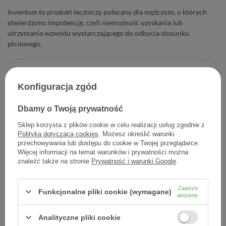
Inventum to produkt leczniczy polecany dla mężczyzn, u których
stwierdzono impotencję, czyli niemożność uzyskania lub
utrzymania wzwodu wystarczającego do odbycia stosunku
płciowego.
21,90 zł
Konfiguracja zgód
Cena jednostkowa
2,74 zł / szt.
Dbamy o Twoją prywatność
-
Dodaj do koszyka
+
Sklep korzysta z plików cookie w celu realizacji usług zgodnie z
Polityką dotyczącą cookies
. Możesz określić warunki
Dodaj do listy zakupowej
przechowywania lub dostępu do cookie w Twojej przeglądarce.
Więcej informacji na temat warunków i prywatności można
znaleźć także na stronie
Prywatność i warunki Google
.
Producent:
AFLOFARM FARMACJA POLSKA SP. Z O.O.
Zawsze
Funkcjonalne pliki cookie (wymagane)
aktywne
Kod produktu:
5902802703859
Analityczne pliki cookie