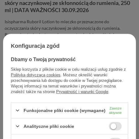
skóry naczynkowej ze skłonnością do rumienia, 250
ml | DATA WAŻNOŚCI 30.09.2026
Isispharma Ruboril Lotion to mleczko przeznaczone do
oczyszczania skóry naczynkowej ze skłonnością do rumienia.
Przynosi natychmiastową ulgę, pozostawia skórę odświeżoną.
Konfiguracja zgód
45,80 zł
Dbamy o Twoją prywatność
Cena jednostkowa
0,18 zł / szt.
Sklep korzysta z plików cookie w celu realizacji usług zgodnie z
Polityką dotyczącą cookies
. Możesz określić warunki
-
Dodaj do koszyka
+
przechowywania lub dostępu do cookie w Twojej przeglądarce.
Więcej informacji na temat warunków i prywatności można
znaleźć także na stronie
Prywatność i warunki Google
.
Dodaj do listy zakupowej
Zawsze
Funkcjonalne pliki cookie (wymagane)
aktywne
Producent:
EKOPHARM MARIUSZ FIRUS
Analityczne pliki cookie
Kod produktu:
3401360049666