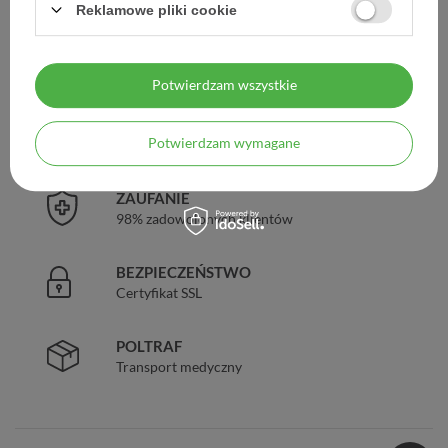
Reklamowe pliki cookie
DARMOWA DOSTAWA
Już od 149 zł !
Potwierdzam wszystkie
DOŚWIADCZENIE
Potwierdzam wymagane
Legalna apteka od 2006 r.
ZAUFANIE
98% zadowolonych klientów
BEZPIECZEŃSTWO
Certyfikat SSL
POLTRAF
Transport medyczny