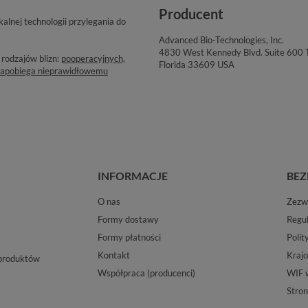
Producent
kalnej technologii przylegania do
Advanced Bio-Technologies, Inc.
4830 West Kennedy Blvd. Suite 600
 rodzajów blizn:
pooperacyjnych,
Florida 33609 USA
 Zapobiega nieprawidłowemu
INFORMACJE
BEZ
O nas
Zezwo
Formy dostawy
Regu
Formy płatności
Polit
Kontakt
Krajo
 produktów
Współpraca (producenci)
WIF 
Stron