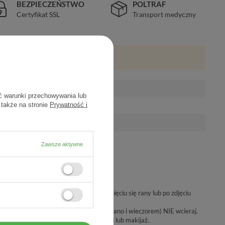
BEZPIECZEŃSTWO
POLTRAF
Certyfikat SSL
Transport medyczny
ć warunki przechowywania lub
 także na stronie
Prywatność i
Zawsze aktywne
jak to możliwe, niezwłocznie po zamknięciu się rany lub po zdjęciu
ta i sucha.
O-COTE® na bliznę dwa razy dziennie (rano i wieczorem) NIE wcieraj.
z filtrami przeciwsłonecznymi UVA/UVB lub makijaż.