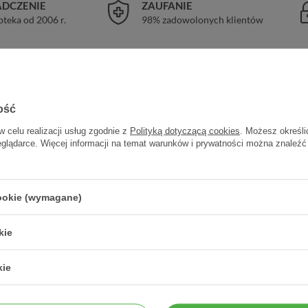
DCZENIE
ZAUFANIE
pteka od 2006 r.
98% zadowolonych klientów
ość
w celu realizacji usług zgodnie z
Polityką dotyczącą cookies
. Możesz określi
eglądarce. Więcej informacji na temat warunków i prywatności można znaleźć
ny
cookie (wymagane)
kie
Sposób użycia
1. Rozpoczynamy używanie najszybciej 
kie
szwów. Upewnij się, że blizna jest czys
one,
2. Aplikuj bardzo cienką warstwę KEL
Po wyschnięciu możesz nałożyć krem 