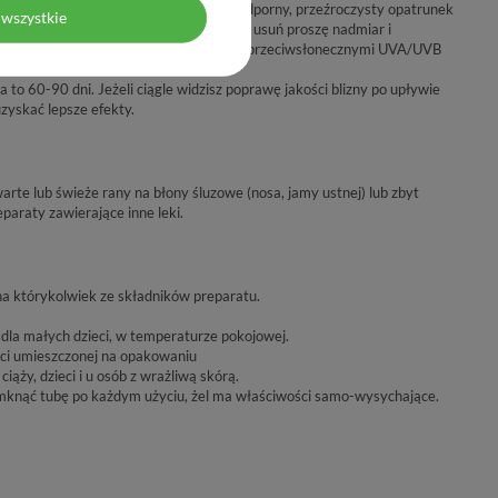
t tworząc elastyczny, okluzyjny, wodoodporny, przeźroczysty opatrunek
wszystkie
yschnie w 5 minut, nałożyłeś go zbyt dużo, usuń proszę nadmiar i
ięciu możesz nałożyć na krem z filtrami przeciwsłonecznymi UVA/UVB
 to 60-90 dni. Jeżeli ciągle widzisz poprawę jakości blizny po upływie
zyskać lepsze efekty.
rte lub świeże rany na błony śluzowe (nosa, jamy ustnej) lub zbyt
eparaty zawierające inne leki.
a którykolwiek ze składników preparatu.
la małych dzieci, w temperaturze pokojowej.
ci umieszczonej na opakowaniu
ąży, dzieci i u osób z wrażliwą skórą.
amknąć tubę po każdym użyciu, żel ma właściwości samo-wysychające.