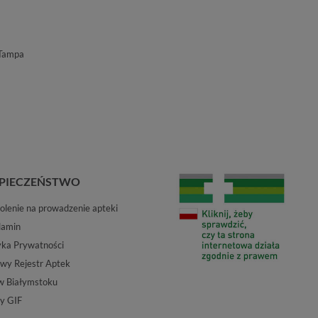
 Tampa
PIECZEŃSTWO
lenie na prowadzenie apteki
lamin
yka Prywatności
wy Rejestr Aptek
w Białymstoku
y GIF