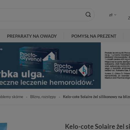
zł
Z
PREPARATY NA OWADY
POMYSŁ NA PREZENT
oblemy skórne
Blizny, rozstępy
Kelo-cote Solaire żel silikonowy na bli
Kelo-cote Solaire żel 