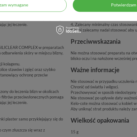
3. Samoistnie wysycha w ciągu 5 minu
dzam wymagane
Potwierdzam 
silikonowy na bliźnie jeżeli żel nie w
aczony do leczenia blizn w okolicach
pozostaw do wyschnięcia.. Po wyschn
ie filtrów przeciwsłonecznych pomaga
lub makijaż.
jąc jej leczenie.
4. Zalecany minimalny czas stosowania
90 dni zalecamy nadal stosować aby u
Przeciwwskazania
nu SILICLEAR COMPLEX w preparatach
 odbarwienia skóry w miejscu blizny,
Nie można stosować preparatu na otwa
blisko oczu i na nałożone wcześniej pr
ji kolagenu.
Ważne informacje
lice stawów i zgięć oraz szybko
 stanowiący ochronę przeciw
Nie stosować w przypadku uczulenia n
Chronić od światła i wilgoci.
zony do leczenia blizn w okolicach
Przechowywać w sposób niedostępny d
ie filtrów przeciwsłonecznych pomaga
Nie stosować po upływie daty ważnoś
jąc jej leczenie.
Kelo-cote można stosować u kobiet w ci
Aby uniknąć strat produktu należy z
i plaster samo przyklejający się do
Wielkość opakowania
o czym złuszcza się wraz z
15 g