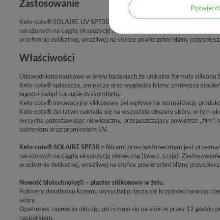
Zastosowanie
Potwier
Kelo-cote® SOLAIRE UV SPF30 z filtrami przeciwsłonecznym jest przezn
narażonych na ciągłą ekspozycję słoneczną (twarz, szyja). Zastosowan
w ochronie delikatnej, wrażliwej na słońce powierzchni blizny przyspiesza
Właściwości
Udowodniono naukowo w wielu badaniach że unikalna formuła siliko
Kelo-cote® spłaszcza, zmiękcza oraz wygładza blizny, zmniejsza stopień
łagodzi świąd i uczucie dyskomfortu.
Kelo-cote® innowacyjny silikonowy żel wpływa na normalizację produkc
Kelo-cote® żel łatwo nakłada się na wszystkie obszary skóry, w tym oko
wysycha pozostawiając niewidoczny, przepuszczający powietrze „film”,
bakteriom oraz promieniom UV.
Kelo-cote® SOLAIRE SPF30
z filtrami przeciwsłonecznym jest przeznac
narażonych na ciągłą ekspozycję słoneczną (twarz, szyja). Zastosowan
w ochronie delikatnej, wrażliwej na słońce powierzchni blizny przyspiesza
Nowość biotechnologii – plaster silikonowy w żelu.
Polimery dwutlenku krzemu wysychając łączą się krzyżowo tworząc cienk
skóry.
Opatrunek zapewnia okluzję, utrzymuje się na skórze przez 12 godzin p
naskórkiem.