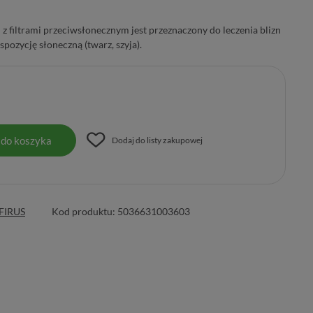
 z filtrami przeciwsłonecznym jest przeznaczony do leczenia blizn
pozycję słoneczną (twarz, szyja).
 do koszyka
Dodaj do listy zakupowej
FIRUS
Kod produktu:
5036631003603