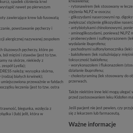
krwawienia;
kurcz, spadek ciśnienia krwi
- rytonawirem (lek stosowany w lecz
ą wystąpić nawet po pierwszym
stężenia NLPZ w osoczu;
- glikozydami nasercowymi np. digoks
oty zawierające krew lub fusowatą
zwiększać stężenie glikozydów naser
- antybiotykami chinolonowymi, poni
zczanie, powstawanie pęcherzy i
- aminoglikozydami, ponieważ NLPZ m
- probenecydem i sulfinpyrazonem (l
kcji alergicznej nazywanej zespołem
wydalanie ibuprofenu;
- pochodnymi sulfonylomocznika (leki
ach śluzowych pęcherzy, które po
- baklofenem (lek rozluźniający mięśn
 ból mięśni i stawów (jest to tzw.
toksyczność baklofenu;
amy na skórze, niekiedy z
- worykonazolem i flukonazolem (stoso
 zespół Lyella);
działanie ibuprofenu;
u DRESS należą: wysypka skórna,
- cholestyraminą (lek stosowany do ob
(rodzaj białych krwinek);
przerwach.
, umiejscowiona przeważnie w fałdach
czątku leczenia (jest to tzw. ostra
Także niektóre inne leki mogą ulegać
przed zastosowaniem leku Kidofen max
Jeśli pacjent nie jest pewien, czy pr
iestrawność, biegunka, wzdęcia z
się z lekarzem lub farmaceutą.
dka i (lub) jelit, która w
Ważne informacje