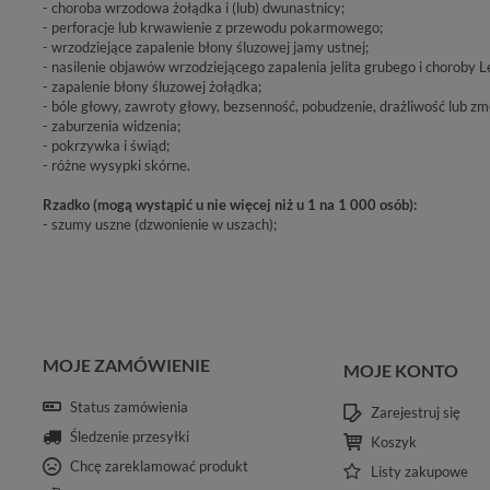
- choroba wrzodowa żołądka i (lub) dwunastnicy;
- perforacje lub krwawienie z przewodu pokarmowego;
- wrzodziejące zapalenie błony śluzowej jamy ustnej;
- nasilenie objawów wrzodziejącego zapalenia jelita grubego i choroby
- zapalenie błony śluzowej żołądka;
- bóle głowy, zawroty głowy, bezsenność, pobudzenie, drażliwość lub zm
- zaburzenia widzenia;
- pokrzywka i świąd;
- różne wysypki skórne.
Rzadko (mogą wystąpić u nie więcej niż u 1 na 1 000 osób):
- szumy uszne (dzwonienie w uszach);
MOJE ZAMÓWIENIE
MOJE KONTO
Status zamówienia
Zarejestruj się
Śledzenie przesyłki
Koszyk
Chcę zareklamować produkt
Listy zakupowe