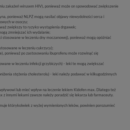
eniu zakażeń wirusem HIV), ponieważ może on spowodować zwiększenie
yna, ponieważ NLPZ mogą nasilać objawy niewydolności serca i
cowych w osoczu;
eważ zwiększy to ryzyko wystąpienia drgawek;
ogą zmniejszać ich wydalanie;
eki stosowane w leczeniu dny moczanowej), ponieważ mogą opóźniać
 stosowane w leczeniu cukrzycy);
ie), ponieważ po zastosowaniu ibuprofenu może rozwinąć się
wane w leczeniu infekcji grzybiczych) - leki te mogą zwiększać
niżenia stężenia cholesterolu) - leki należy podawać w kilkugodzinnych
 wpływowi lub mieć wpływ na leczenie lekiem Kidofen max. Dlatego też
 z innymi lekami zawsze należy poradzić się lekarza lub farmaceuty.
zyjmuje którykolwiek z wyżej wymienionych leków, powinien porozumieć