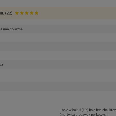
IE
(22)
esina doustna
czy
- bóle w boku i (lub) bóle brzucha, 
(martwica brodawek nerkowych);