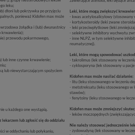
zawierające atenolol, leki będące anta
go leku;
ub) dłoni lub pokrzywka po przyjęciu
Leki, które mogą zwiększyć krwawie
apalnych, ponieważ Kidofen max może
- kwas acetylosalicylowy (stosowany w
- kortykosteroidy (leki zwane steroid
a wrzodowa żołądka i (lub) dwunastnicy
- leki przeciwpłytkowe (leki zmniejsz
b krwawienia);
- selektywne inhibitory wychwytu zwro
ienie) przewodu pokarmowego,
- inne NLPZ, w tym selektywne inhibi
reumatycznej).
Leki, które mogą spowodować uszkod
 lub inne czynne krwawienie;
- takrolimus (lek stosowany w leczeni
niu;
- cyklosporyna (lek stosowany u pacj
ką lub niewystarczającym spożyciem
Kidofen max może nasilać działanie:
- litu (leku stosowanego w leczeniu dep
- metotreksatu (leku stosowanego w 
stawów);
- fenytoiny (leku stosowanego w lecze
Kidofen max może zmniejszyć skutec
nie u każdego one wystąpią.
- leków moczopędnych (zwiększający
 lekarzem lub zgłosić się do oddziału
Nie należy stosować jednocześnie lek
- zydowudyną (lek stosowany w lecze
ści w oddychaniu lub połykaniu,