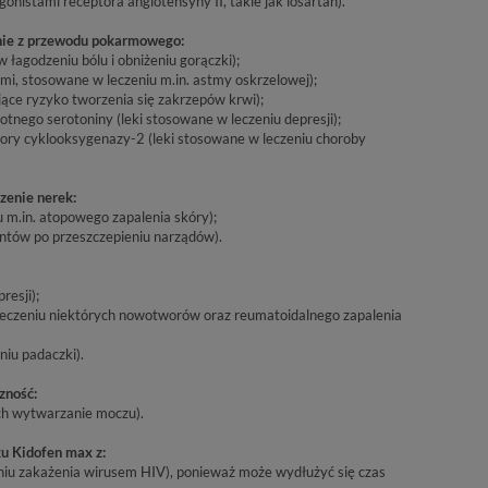
gonistami receptora angiotensyny II, takie jak losartan).
nie z przewodu pokarmowego:
 łagodzeniu bólu i obniżeniu gorączki);
ami, stosowane w leczeniu m.in. astmy oskrzelowej);
ające ryzyko tworzenia się zakrzepów krwi);
tnego serotoniny (leki stosowane w leczeniu depresji);
tory cyklooksygenazy-2 (leki stosowane w leczeniu choroby
zenie nerek:
u m.in. atopowego zapalenia skóry);
entów po przeszczepieniu narządów).
resji);
leczeniu niektórych nowotworów oraz reumatoidalnego zapalenia
niu padaczki).
zność:
ch wytwarzanie moczu).
u Kidofen max z:
niu zakażenia wirusem HIV), ponieważ może wydłużyć się czas