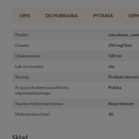
OPIS
DO POBRANIA
PYTANIA
OPIN
Postać
:
zaw.doust.
,
zawi
Dawka
:
250 mg/5ml
Opakowanie
:
100 ml
Lek na receptę
:
nie
Rodzaj
:
Produkt leczni
Kraj pochodzenia podmiotu 
Polska
odpowiedzialnego
:
Nazwa międzynarodowa
:
Ibuprofenum
Maksymalna ilość
:
30
Skład