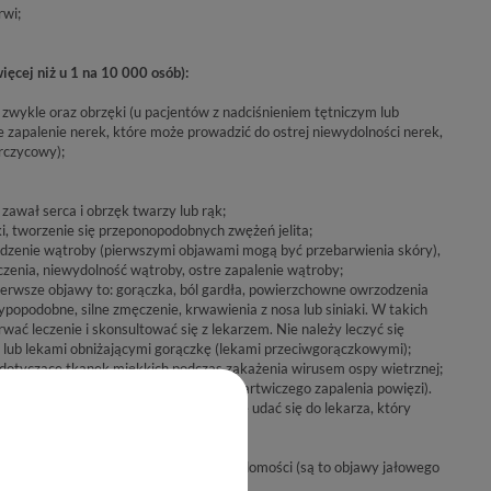
rwi;
ięcej niż u 1 na 10 000 osób):
ż zwykle oraz obrzęki (u pacjentów z nadciśnieniem tętniczym lub
 zapalenie nerek, które może prowadzić do ostrej niewydolności nerek,
rczycowy);
 zawał serca i obrzęk twarzy lub rąk;
ki, tworzenie się przeponopodobnych zwężeń jelita;
odzenie wątroby (pierwszymi objawami mogą być przebarwienia skóry),
czenia, niewydolność wątroby, ostre zapalenie wątroby;
ierwsze objawy to: gorączka, ból gardła, powierzchowne owrzodzenia
ypopodobne, silne zmęczenie, krwawienia z nosa lub siniaki. W takich
ać leczenie i skonsultować się z lekarzem. Nie należy leczyć się
lub lekami obniżającymi gorączkę (lekami przeciwgorączkowymi);
a dotyczące tkanek miękkich podczas zakażenia wirusem ospy wietrznej;
anych z zakażeniem (np. wystąpienie martwiczego zapalenia powięzi).
zakażenia, pacjent powinien niezwłocznie udać się do lekarza, który
ści, wymioty, gorączka, zaburzenia świadomości (są to objawy jałowego