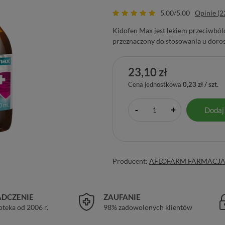
5.00/5.00
Opinie (2
Kidofen Max jest lekiem przeciwbó
przeznaczony do stosowania u dorosł
23,10 zł
Cena jednostkowa
0,23 zł / szt.
-
Dodaj
+
Producent:
AFLOFARM FARMACJA P
DCZENIE
ZAUFANIE
pteka od 2006 r.
98% zadowolonych klientów