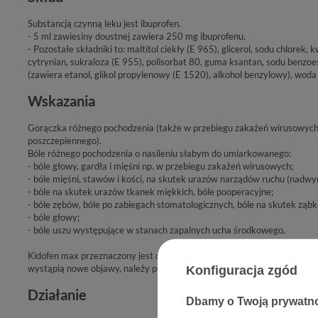
Substancją czynną leku jest ibuprofen.
- 5 ml zawiesiny doustnej zawiera 250 mg ibuprofenu.
- Pozostałe składniki to: maltitol ciekły (E 965), glicerol, sodu chlorek
cytrynian, sukraloza (E 955), polisorbat 80, guma ksantan, sodu benzoesan (E 2
(zawiera etanol, glikol propylenowy (E 1520), alkohol benzylowy), woda
Wskazania
Gorączka różnego pochodzenia (także w przebiegu zakażeń wirusowych
poszczepiennego).
Bóle różnego pochodzenia o nasileniu słabym do umiarkowanego:
- bóle głowy, gardła i mięśni np. w przebiegu zakażeń wirusowych;
- bóle mięśni, stawów i kości, na skutek urazów narządów ruchu (nadwyr
- bóle na skutek urazów tkanek miękkich, bóle pooperacyjne;
- bóle zębów, bóle po zabiegach stomatologicznych, bóle na skutek ząb
- bóle głowy;
- bóle uszu występujące w stanach zapalnych ucha środkowego.
Kidofen max przeznaczony jest do stosowania doraźnego. Jeżeli objawy utr
wystąpią nowe objawy, należy porozumieć się z lekarzem.
Konfiguracja zgód
Działanie
Dbamy o Twoją prywatn