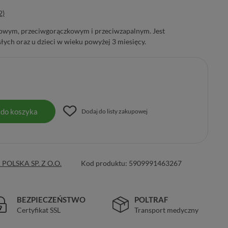
2)
lowym, przeciwgorączkowym i przeciwzapalnym. Jest
ych oraz u dzieci w wieku powyżej 3 miesięcy.
 do koszyka
Dodaj do listy zakupowej
OLSKA SP. Z O.O.
Kod produktu:
5909991463267
BEZPIECZEŃSTWO
POLTRAF
Certyfikat SSL
Transport medyczny