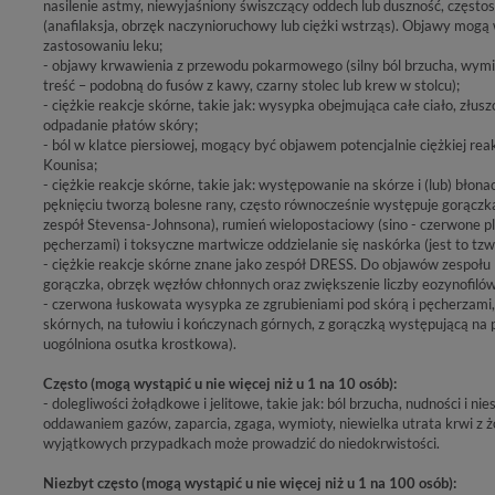
nasilenie astmy, niewyjaśniony świszczący oddech lub duszność, częstos
(anafilaksja, obrzęk naczynioruchowy lub ciężki wstrząs). Objawy mog
zastosowaniu leku;
- objawy krwawienia z przewodu pokarmowego (silny ból brzucha, wymi
treść – podobną do fusów z kawy, czarny stolec lub krew w stolcu);
- ciężkie reakcje skórne, takie jak: wysypka obejmująca całe ciało, złus
odpadanie płatów skóry;
- ból w klatce piersiowej, mogący być objawem potencjalnie ciężkiej rea
Kounisa;
- ciężkie reakcje skórne, takie jak: występowanie na skórze i (lub) błon
pęknięciu tworzą bolesne rany, często równocześnie występuje gorączka,
zespół Stevensa-Johnsona), rumień wielopostaciowy (sino - czerwone pl
pęcherzami) i toksyczne martwicze oddzielanie się naskórka (jest to tzw.
- ciężkie reakcje skórne znane jako zespół DRESS. Do objawów zespoł
gorączka, obrzęk węzłów chłonnych oraz zwiększenie liczby eozynofilów 
- czerwona łuskowata wysypka ze zgrubieniami pod skórą i pęcherzami
skórnych, na tułowiu i kończynach górnych, z gorączką występującą na po
uogólniona osutka krostkowa).
Często (mogą wystąpić u nie więcej niż u 1 na 10 osób):
- dolegliwości żołądkowe i jelitowe, takie jak: ból brzucha, nudności i n
oddawaniem gazów, zaparcia, zgaga, wymioty, niewielka utrata krwi z żołą
wyjątkowych przypadkach może prowadzić do niedokrwistości.
Niezbyt często (mogą wystąpić u nie więcej niż u 1 na 100 osób):