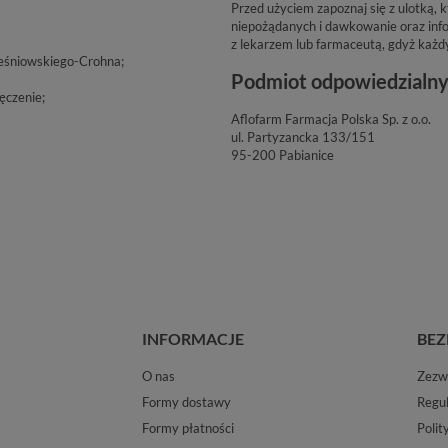
Przed użyciem zapoznaj się z ulotką,
niepożądanych i dawkowanie oraz info
z lekarzem lub farmaceutą, gdyż każd
 Leśniowskiego-Crohna;
Podmiot odpowiedzialn
ęczenie;
Aflofarm Farmacja Polska Sp. z o.o.
ul. Partyzancka 133/151
95-200 Pabianice
INFORMACJE
BEZ
O nas
Zezwo
Formy dostawy
Regu
Formy płatności
Polit