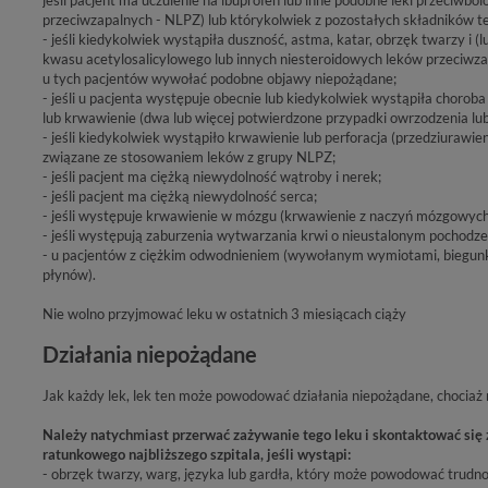
przeciwzapalnych - NLPZ) lub którykolwiek z pozostałych składników te
- jeśli kiedykolwiek wystąpiła duszność, astma, katar, obrzęk twarzy i (l
kwasu acetylosalicylowego lub innych niesteroidowych leków przeciwz
u tych pacjentów wywołać podobne objawy niepożądane;
- jeśli u pacjenta występuje obecnie lub kiedykolwiek wystąpiła chorob
lub krwawienie (dwa lub więcej potwierdzone przypadki owrzodzenia lu
- jeśli kiedykolwiek wystąpiło krwawienie lub perforacja (przedziuraw
związane ze stosowaniem leków z grupy NLPZ;
- jeśli pacjent ma ciężką niewydolność wątroby i nerek;
- jeśli pacjent ma ciężką niewydolność serca;
- jeśli występuje krwawienie w mózgu (krwawienie z naczyń mózgowych)
- jeśli występują zaburzenia wytwarzania krwi o nieustalonym pochodze
- u pacjentów z ciężkim odwodnieniem (wywołanym wymiotami, biegun
płynów).
Nie wolno przyjmować leku w ostatnich 3 miesiącach ciąży
Działania niepożądane
Jak każdy lek, lek ten może powodować działania niepożądane, chociaż 
Należy natychmiast przerwać zażywanie tego leku i skontaktować się z
ratunkowego najbliższego szpitala, jeśli wystąpi:
- obrzęk twarzy, warg, języka lub gardła, który może powodować trudno