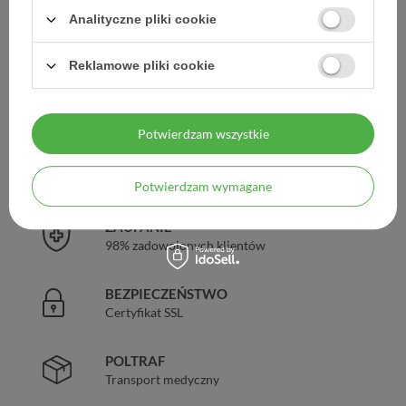
Producent:
SCHULKE & MAYR GMBH
Analityczne pliki cookie
Kod produktu:
5909990425266
Reklamowe pliki cookie
DARMOWA DOSTAWA
Już od 149 zł !
Potwierdzam wszystkie
DOŚWIADCZENIE
Legalna apteka od 2006 r.
Potwierdzam wymagane
ZAUFANIE
98% zadowolonych klientów
BEZPIECZEŃSTWO
Certyfikat SSL
POLTRAF
Transport medyczny