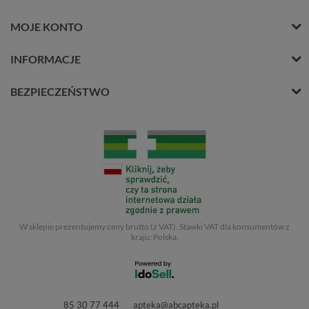
MOJE KONTO
INFORMACJE
BEZPIECZEŃSTWO
W sklepie prezentujemy ceny brutto (z VAT).
Stawki VAT dla konsumentów z
kraju:
Polska
.
85 30 77 444
apteka@abcapteka.pl