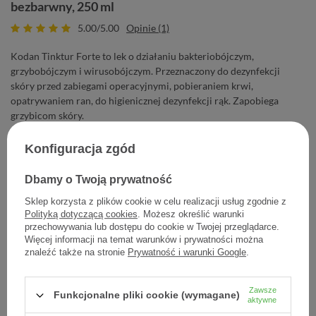
bezbarwny, 250 ml
5.00/5.00
Opinie (1)
Kodan Tinktur Forte to lek o działaniu bakteriobójczym,
grzybobójczym i wirusobójczym. Przeznaczony do dezynfekcji
skóry przed zabiegami operacyjnymi, pobieraniem krwi,
opatrywaniem ran, do higienicznej dezynfekcji rąk. Zapobiega
grzybicom skóry.
Konfiguracja zgód
18,34 zł
Cena jednostkowa
0,07 zł / szt.
Dbamy o Twoją prywatność
Sklep korzysta z plików cookie w celu realizacji usług zgodnie z
-
Dodaj do koszyka
+
Polityką dotyczącą cookies
. Możesz określić warunki
przechowywania lub dostępu do cookie w Twojej przeglądarce.
Więcej informacji na temat warunków i prywatności można
Dodaj do listy zakupowej
znaleźć także na stronie
Prywatność i warunki Google
.
Zawsze
Funkcjonalne pliki cookie (wymagane)
aktywne