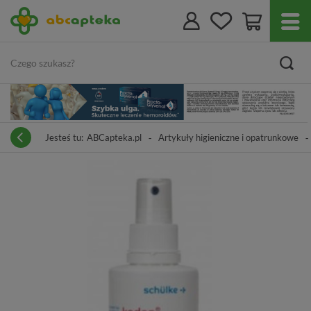
Jesteś tu:
ABCapteka.pl
Artykuły higieniczne i opatrunkowe