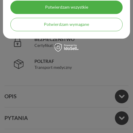
Legalna apteka od 2006 r.
Potwierdzam wszystkie
ZAUFANIE
98% zadowolonych klientów
Potwierdzam wymagane
BEZPIECZEŃSTWO
Certyfikat SSL
POLTRAF
Transport medyczny
OPIS
PYTANIA