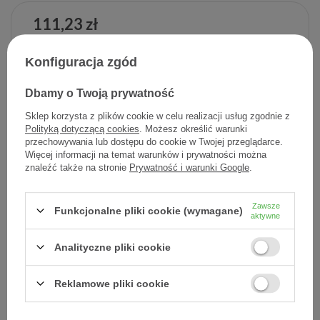
111,23 zł
Cena jednostkowa
2,22 zł / szt.
Konfiguracja zgód
-
Dodaj do koszyka
+
Dbamy o Twoją prywatność
Sklep korzysta z plików cookie w celu realizacji usług zgodnie z
Dodaj do listy zakupowej
Polityką dotyczącą cookies
. Możesz określić warunki
przechowywania lub dostępu do cookie w Twojej przeglądarce.
Więcej informacji na temat warunków i prywatności można
znaleźć także na stronie
Prywatność i warunki Google
.
Producent:
L'OREAL POLSKA
Kod produktu:
3337875917407
Zawsze
Funkcjonalne pliki cookie (wymagane)
aktywne
Analityczne pliki cookie
DARMOWA DOSTAWA
Już od 149 zł !
Reklamowe pliki cookie
DOŚWIADCZENIE