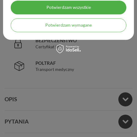
Legalna apteka od 2006 r.
Potwierdzam wszystkie
ZAUFANIE
98% zadowolonych klientów
Potwierdzam wymagane
BEZPIECZEŃSTWO
Certyfikat SSL
POLTRAF
Transport medyczny
OPIS
PYTANIA