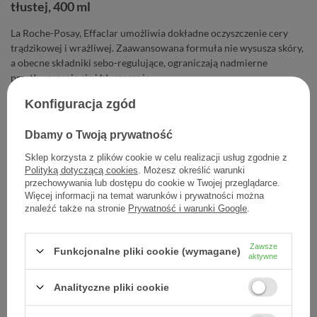
tłustej, 400 ml
La Roche-Posay, Effaclar umożliwia dokładne oczyszczenie cery
trądzikowej i wrażliwej. Zaawansowana formuła nie wysusza skóry,
a obecne składniki sebo-regulujące, ograniczają nadmierne
przetłuszczanie się i błyszczenie.
Konfiguracja zgód
56,50 zł
Dbamy o Twoją prywatność
Cena jednostkowa
0,14 zł / szt.
Sklep korzysta z plików cookie w celu realizacji usług zgodnie z
Polityką dotyczącą cookies
. Możesz określić warunki
-
Dodaj do koszyka
+
przechowywania lub dostępu do cookie w Twojej przeglądarce.
Więcej informacji na temat warunków i prywatności można
znaleźć także na stronie
Prywatność i warunki Google
.
Dodaj do listy zakupowej
Zawsze
Funkcjonalne pliki cookie (wymagane)
aktywne
Producent:
L'OREAL POLSKA
Analityczne pliki cookie
Kod produktu:
3337872411991