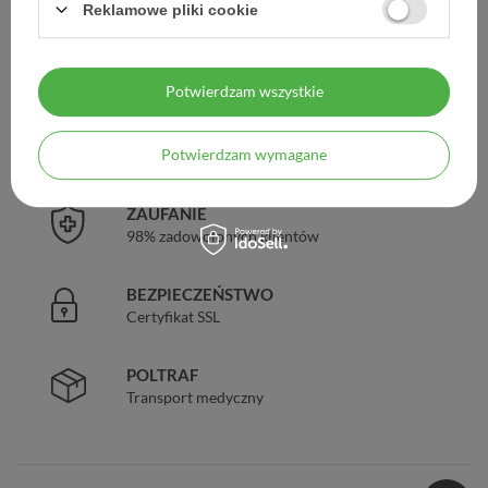
Reklamowe pliki cookie
DARMOWA DOSTAWA
Już od 149 zł !
Potwierdzam wszystkie
DOŚWIADCZENIE
Potwierdzam wymagane
Legalna apteka od 2006 r.
ZAUFANIE
98% zadowolonych klientów
BEZPIECZEŃSTWO
Certyfikat SSL
POLTRAF
Transport medyczny