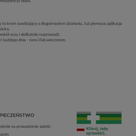
młodzieńczy blask.
o krem nawilżający o długotrwałym działaniu. Już pierwsza aplikacja
skóry.
okół oczu i delikatnie rozprowadź.
każdego dnia - rano i/lub wieczorem.
PIECZEŃSTWO
lenie na prowadzenie apteki
lamin