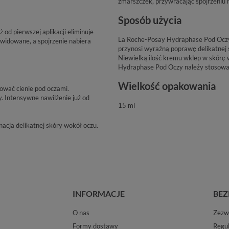
zmarszczek, przywracając spojrzeniu 
Sposób użycia
od pierwszej aplikacji eliminuje
La Roche-Posay Hydraphase Pod Oczy t
ikwidowane, a spojrzenie nabiera
przynosi wyraźną poprawę delikatnej 
Niewielką ilość kremu wklep w skórę w
Hydraphase Pod Oczy należy stosować 
Wielkość opakowania
ować cienie pod oczami.
 Intensywne nawilżenie już od
15 ml
nacja delikatnej skóry wokół oczu.
INFORMACJE
BEZ
O nas
Zezwo
Formy dostawy
Regu