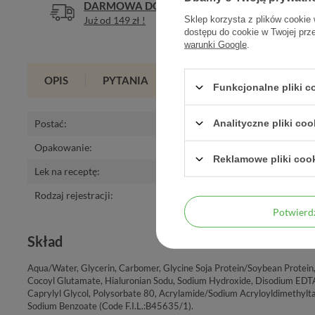
DARMOWA DOSTAWA
DOŚWIA
Już od 149 zł !
Legalna a
Sklep korzysta z plików cookie 
dostępu do cookie w Twojej prz
warunki Google
.
OPIS
PYTANIA
OPINIE
(0)
Funkcjonalne pliki 
Postać
:
żel
Analityczne pliki coo
Opakowanie
:
15 ml
Reklamowe pliki coo
Lek na receptę
:
nie
Rodzaj rejestracji
:
Kosmetyk
Potwier
Skład
Aqua/Water, Glycerin, Carbomer, Glycine Soja Protein/Soybean Protein
Cocoyl Glutamate, Hialuronian Sodu, Sodium Hydroxide, Disodium EDTA
Caprylyl Glycol, Polysorbate 80, Acrylamide/Sodium Acryloyldimethylt
Sodium Benzoate (Code F.I.L.:B45635/1).