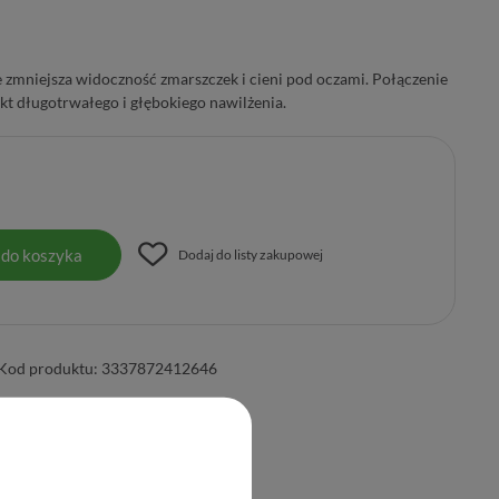
 zmniejsza widoczność zmarszczek i cieni pod oczami. Połączenie
t długotrwałego i głębokiego nawilżenia.
 do koszyka
Dodaj do listy zakupowej
Kod produktu:
3337872412646