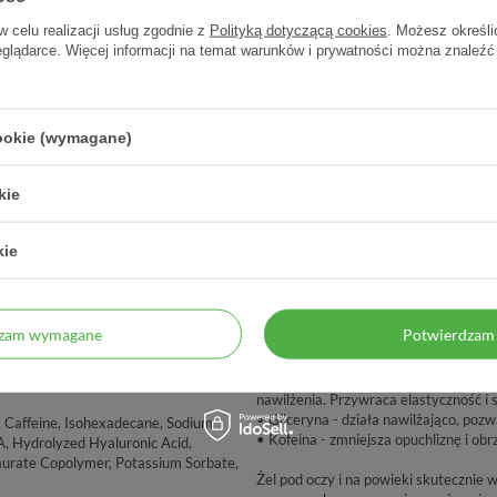
DCZENIE
ZAUFANIE
pteka od 2006 r.
98% zadowolonych klientów
w celu realizacji usług zgodnie z
Polityką dotyczącą cookies
. Możesz określi
eglądarce. Więcej informacji na temat warunków i prywatności można znaleźć
cookie (wymagane)
kie
kie
dzam wymagane
Potwierdzam 
Połączenie aktywnych składników zape
• Kwas hialuronowy - poprzez zdolno
nawilżenia. Przywraca elastyczność i 
• Gliceryna - działa nawilżająco, po
, Caffeine, Isohexadecane, Sodium
• Kofeina - zmniejsza opuchliznę i obr
, Hydrolyzed Hyaluronic Acid,
aurate Copolymer, Potassium Sorbate,
Żel pod oczy i na powieki skutecznie 