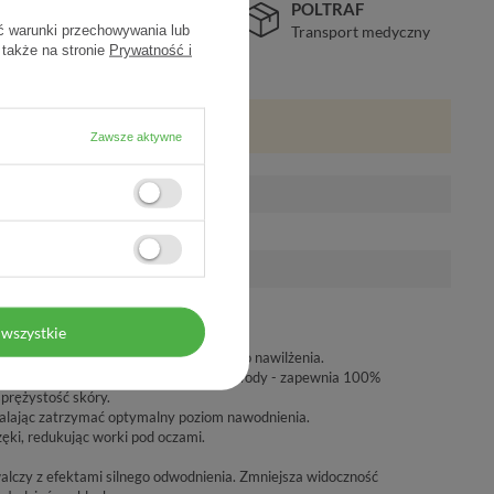
BEZPIECZEŃSTWO
POLTRAF
Certyfikat SSL
Transport medyczny
ć warunki przechowywania lub
 także na stronie
Prywatność i
Zawsze aktywne
wszystkie
wnia efekt długotrwałego i głębokiego nawilżenia.
ść wiązania nawet do 250 cząsteczek wody - zapewnia 100%
sprężystość skóry.
zwalając zatrzymać optymalny poziom nawodnienia.
zęki, redukując worki pod oczami.
walczy z efektami silnego odwodnienia. Zmniejsza widoczność