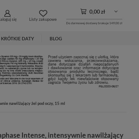
0,00 zł
aloguj się
Listy zakupowe
Do darmowej dostawy brakuje
149,00 zł
KRÓTKIE DATY
BLOG
nie nawilżający żel pod oczy, 15 ml
phase Intense, intensywnie nawilżający