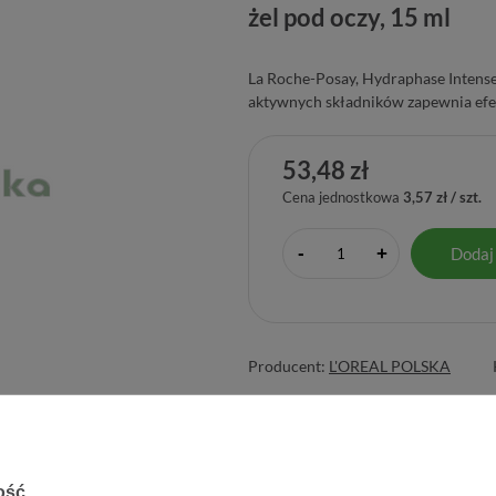
żel pod oczy, 15 ml
La Roche-Posay, Hydraphase Intense
aktywnych składników zapewnia efek
53,48 zł
Cena jednostkowa
3,57 zł / szt.
-
Dodaj
+
Producent:
L'OREAL POLSKA
ość