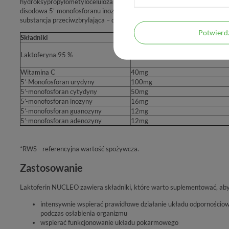
hydroksypropylometyloceluloza (kapsułka), 5'-monofosforan cytydyny, L
disodowa 5’-monofosforanu inozyny, sól disodowa 5’-monofosforanu gu
substancja przeciwzbrylająca – dwutlenek krzemu.
Potwier
Składniki
Dzienna porcja (1kapsułka)
100mg
Laktoferyna 95 %
Witamina C
40mg
5’-Monofosforan urydyny
100mg
5’-monofosforan cytydyny
50mg
5’-monofosforan inozyny
16mg
5’-monofosforan guanozyny
12mg
5’-monofosforan adenozyny
12mg
*RWS - referencyjna wartość spożywcza.
Zastosowanie
Laktoferin NUCLEO zawiera składniki, które warto suplementować, aby
intensywnie wspierać prawidłowe działanie układu odpornościow
podczas osłabienia organizmu
wspierać funkcjonowanie układu pokarmowego