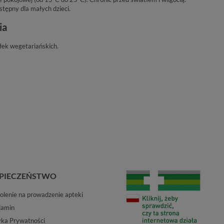
ępny dla małych dzieci.
ia
ek wegetariańskich.
PIECZEŃSTWO
lenie na prowadzenie apteki
lamin
yka Prywatności