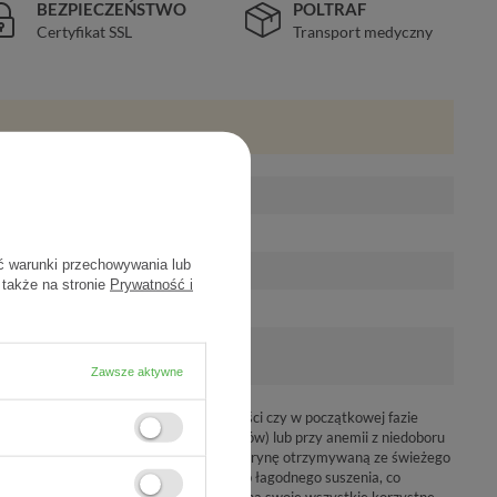
BEZPIECZEŃSTWO
POLTRAF
Certyfikat SSL
Transport medyczny
ć warunki przechowywania lub
 także na stronie
Prywatność i
Zawsze aktywne
ementacyjnie osoby o słabej odporności czy w początkowej fazie
procesu zdrowienia i ograniczenia objawów) lub przy anemii z niedoboru
era
najwyższej jakości
pierwotną laktoferynę otrzymywaną ze świeżego
ania wykorzystuje się specjalny sposób łagodnego suszenia, co
jawisko denaturacji białka i zachowuje ona swoje wszystkie korzystne