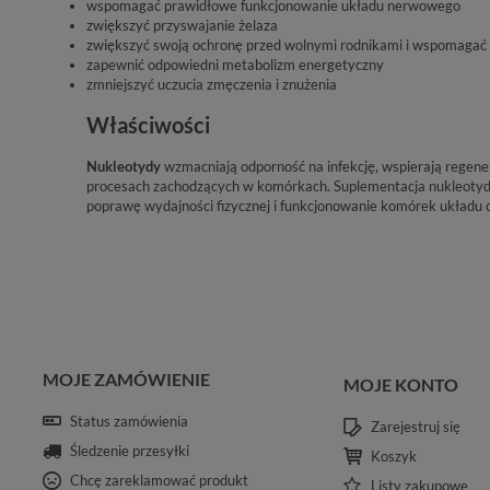
wspomagać prawidłowe funkcjonowanie układu nerwowego
zwiększyć przyswajanie żelaza
zwiększyć swoją ochronę przed wolnymi rodnikami i wspomagać 
zapewnić odpowiedni metabolizm energetyczny
zmniejszyć uczucia zmęczenia i znużenia
Właściwości
Nukleotydy
wzmacniają odporność na infekcję, wspierają regene
procesach zachodzących w komórkach. Suplementacja nukleoty
poprawę wydajności fizycznej i funkcjonowanie komórek układu
MOJE ZAMÓWIENIE
MOJE KONTO
Status zamówienia
Zarejestruj się
Śledzenie przesyłki
Koszyk
Chcę zareklamować produkt
Listy zakupowe