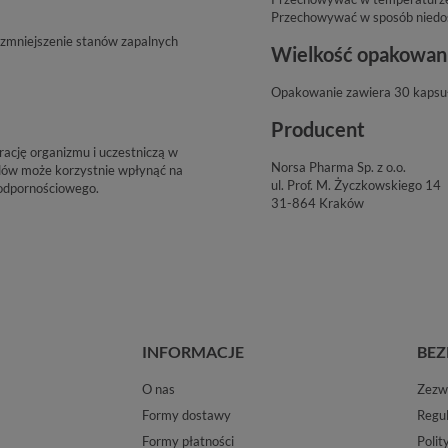
Przechowywać w sposób niedost
zmniejszenie stanów zapalnych
Wielkość opakowan
Opakowanie zawiera 30 kapsuł
Producent
rację organizmu i uczestniczą w
Norsa Pharma Sp. z o.o.
dów może korzystnie wpłynąć na
ul. Prof. M. Życzkowskiego 14
 odpornościowego.
31-864 Kraków
INFORMACJE
BEZ
O nas
Zezwo
Formy dostawy
Regu
Formy płatności
Polit