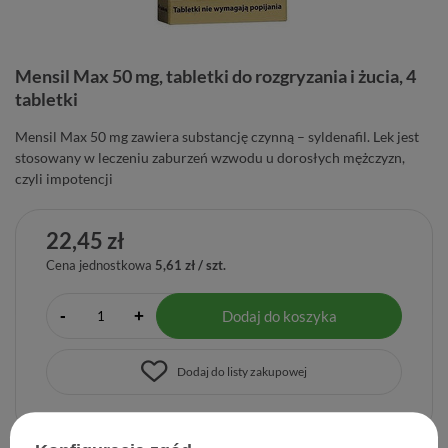
Mensil Max 50 mg, tabletki do rozgryzania i żucia, 4
tabletki
Mensil Max 50 mg zawiera substancję czynną – syldenafil. Lek jest
stosowany w leczeniu zaburzeń wzwodu u dorosłych mężczyzn,
czyli impotencji
22,45 zł
Cena jednostkowa
5,61 zł / szt.
-
Dodaj do koszyka
+
Dodaj do listy zakupowej