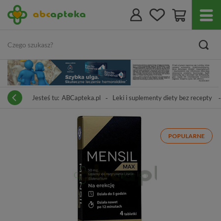
Jesteś tu:
ABCapteka.pl
Leki i suplementy diety bez recepty
POPULARNE