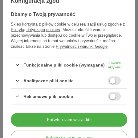
Konfiguracja zgód
Producent:
PRZEDS. PRODUKCJI FARMACEUTYCZNEJ HASCO-
Kod produktu:
5909991010478
Dbamy o Twoją prywatność
Sklep korzysta z plików cookie w celu realizacji usług zgodnie z
Polityką dotyczącą cookies
. Możesz określić warunki
przechowywania lub dostępu do cookie w Twojej przeglądarce.
DARMOWA DOSTAWA
Więcej informacji na temat warunków i prywatności można
Już od 149 zł !
znaleźć także na stronie
Prywatność i warunki Google
.
DOŚWIADCZENIE
Zawsze
Funkcjonalne pliki cookie (wymagane)
Legalna apteka od 2006 r.
aktywne
Analityczne pliki cookie
ZAUFANIE
98% zadowolonych klientów
Reklamowe pliki cookie
BEZPIECZEŃSTWO
Certyfikat SSL
Potwierdzam wszystkie
POLTRAF
Transport medyczny
Potwierdzam wymagane