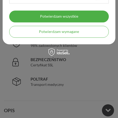
DARMOWA DOSTAWA
Już od 149 zł !
Potwierdzam wszystkie
DOŚWIADCZENIE
Legalna apteka od 2006 r.
Potwierdzam wymagane
ZAUFANIE
98% zadowolonych klientów
BEZPIECZEŃSTWO
Certyfikat SSL
POLTRAF
Transport medyczny
OPIS