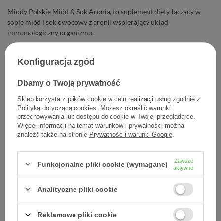
Miody Polskie Miód & Sok Aronia, to suplement diety łączący w
sobie miód i sok owocowy z aronii wspierający układ
immunologiczny organizmu.
19,90 zł
Konfiguracja zgód
Cena jednostkowa
0,08 zł / szt.
Dbamy o Twoją prywatność
Sklep korzysta z plików cookie w celu realizacji usług zgodnie z
-
Dodaj do koszyka
+
Polityką dotyczącą cookies
. Możesz określić warunki
przechowywania lub dostępu do cookie w Twojej przeglądarce.
Więcej informacji na temat warunków i prywatności można
Dodaj do listy zakupowej
znaleźć także na stronie
Prywatność i warunki Google
.
Zawsze
Funkcjonalne pliki cookie (wymagane)
aktywne
Producent:
MIODY POLSKIE SP. Z O.O.
Kod produktu:
5905669690850
Analityczne pliki cookie
Reklamowe pliki cookie