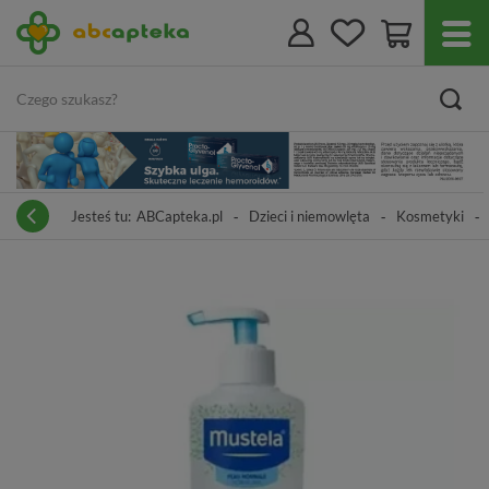
Jesteś tu:
ABCapteka.pl
Dzieci i niemowlęta
Kosmetyki