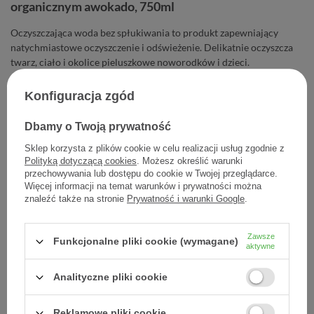
organicznym awokado, 750ml
Oczyszczająca woda bez spłukiwania to produkt zapewniający
natychmiastowe oczyszczenie i odświeżenie. Delikatnie oczyszcza
twarz, ciało i okolice pieluszkowe noworodków i dzieci.
Konfiguracja zgód
63,87 zł
Cena jednostkowa
0,09 zł / szt.
Dbamy o Twoją prywatność
Sklep korzysta z plików cookie w celu realizacji usług zgodnie z
-
Dodaj do koszyka
+
Polityką dotyczącą cookies
. Możesz określić warunki
przechowywania lub dostępu do cookie w Twojej przeglądarce.
Więcej informacji na temat warunków i prywatności można
Dodaj do listy zakupowej
znaleźć także na stronie
Prywatność i warunki Google
.
Zawsze
Funkcjonalne pliki cookie (wymagane)
aktywne
Producent:
LABORATOIRES EXPANSCIENCE POLSKA SP. Z O
Analityczne pliki cookie
Kod produktu:
3504105035433
Reklamowe pliki cookie