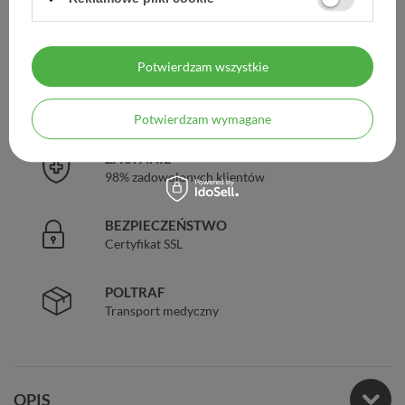
DARMOWA DOSTAWA
Już od 149 zł !
Potwierdzam wszystkie
DOŚWIADCZENIE
Legalna apteka od 2006 r.
Potwierdzam wymagane
ZAUFANIE
98% zadowolonych klientów
BEZPIECZEŃSTWO
Certyfikat SSL
POLTRAF
Transport medyczny
OPIS