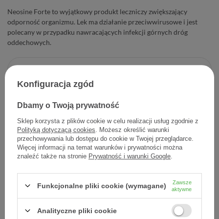
Neosine Forte to wyjątkowy produkt leczniczy zwiększający
odporność organizmu. Lek ma działanie przeciwwirusowe i jest
polecany w przypadku nawracających infekcji górnych dróg
oddechowych.
39,99 zł
Konfiguracja zgód
Cena jednostkowa
1,33 zł / szt.
Dbamy o Twoją prywatność
-
Dodaj do koszyka
+
Sklep korzysta z plików cookie w celu realizacji usług zgodnie z
Polityką dotyczącą cookies
. Możesz określić warunki
Dodaj do listy zakupowej
przechowywania lub dostępu do cookie w Twojej przeglądarce.
Więcej informacji na temat warunków i prywatności można
znaleźć także na stronie
Prywatność i warunki Google
.
Producent:
AFLOFARM FARMACJA POLSKA SP. Z O.O.
Zawsze
Funkcjonalne pliki cookie (wymagane)
aktywne
Kod produktu:
5909991194741
Analityczne pliki cookie