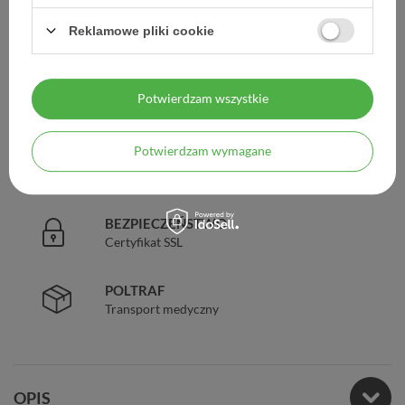
DARMOWA DOSTAWA
Reklamowe pliki cookie
Już od 149 zł !
DOŚWIADCZENIE
Potwierdzam wszystkie
Legalna apteka od 2006 r.
Potwierdzam wymagane
ZAUFANIE
98% zadowolonych klientów
BEZPIECZEŃSTWO
Certyfikat SSL
POLTRAF
Transport medyczny
OPIS