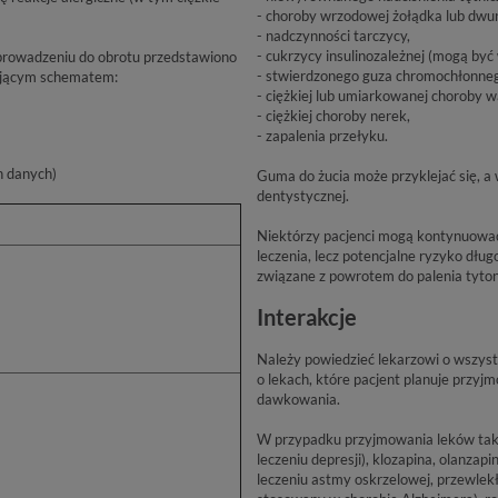
- choroby wrzodowej żołądka lub dwun
- nadczynności tarczycy,
- cukrzycy insulinozależnej (mogą być
prowadzeniu do obrotu przedstawiono
- stwierdzonego guza chromochłonneg
pującym schematem:
- ciężkiej lub umiarkowanej choroby w
- ciężkiej choroby nerek,
- zapalenia przełyku.
h danych)
Guma do żucia może przyklejać się, 
dentystycznej.
Niektórzy pacjenci mogą kontynuować
leczenia, lecz potencjalne ryzyko dłu
związane z powrotem do palenia tyton
Interakcje
Należy powiedzieć lekarzowi o wszyst
o lekach, które pacjent planuje przy
dawkowania.
W przypadku przyjmowania leków taki
leczeniu depresji), klozapina, olanzapi
leczeniu astmy oskrzelowej, przewlekłe