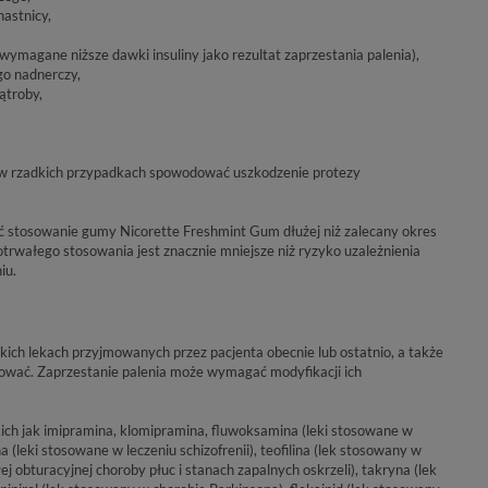
astnicy,
 wymagane niższe dawki insuliny jako rezultat zaprzestania palenia),
o nadnerczy,
ątroby,
a w rzadkich przypadkach spowodować uszkodzenie protezy
 stosowanie gumy Nicorette Freshmint Gum dłużej niż zalecany okres
gotrwałego stosowania jest znacznie mniejsze niż ryzyko uzależnienia
iu.
kich lekach przyjmowanych przez pacjenta obecnie lub ostatnio, a także
jmować. Zaprzestanie palenia może wymagać modyfikacji ich
ch jak imipramina, klomipramina, fluwoksamina (leki stosowane w
na (leki stosowane w leczeniu schizofrenii), teofilina (lek stosowany w
j obturacyjnej choroby płuc i stanach zapalnych oskrzeli), takryna (lek