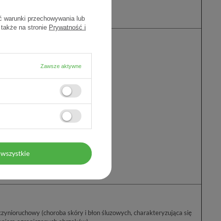
 sny
ć warunki przechowywania lub
 także na stronie
Prywatność i
zeli
Zawsze aktywne
ie błony śluzowej nosa
tnej i gardła
wszystkie
rdle
chowy (choroba skóry i błon śluzowych, charakteryzująca się