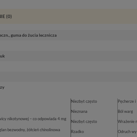
IE
(0)
eczn.
,
guma do żucia lecznicza
tuk
czy
Niezbyt często
Pęcherze i 
Nieznana
Ból warg
cy nikotynowej – co odpowiada 4 mg
Niezbyt często
Wrażenie m
glan bezwodny, żółcień chinolinowa
Rzadko
Odruch wy