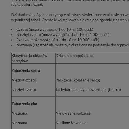
reakcje alergiczne).
Działania niepożądane dotyczące nikotyny stwierdzone w okresie po w
w poniższej tabeli. Częstość występowania określono zgodnie z nastę
Często (może wystąpić u 1 do 10 na 100 osób)
Niezbyt często (może wystąpić u 1 do 10 na 1 000 osób)
Rzadko (może wystąpić u 1 do 10 na 10 000 osób)
Nieznana (częstość nie może być określona na podstawie dostępnyc
Klasyfikacja układów
Działania niepożądane
narządów
Zaburzenia serca
Niezbyt często
Palpitacje (kołatanie serca)
Niezbyt często
Tachykardia (przyspieszenie akcji serca)
Zaburzenia oka
Nieznana
Niewyraźne widzenie
Nieznana
Nasilone łzawienie