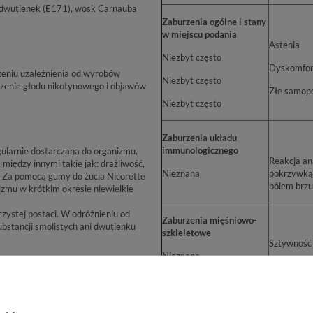
u dwutlenek (E171), wosk Carnauba
Zaburzenia ogólne i stany
w miejscu podania
Astenia
Niezbyt często
Dyskomfort 
zeniu uzależnienia od wyrobów
Niezbyt często
szenie głodu nikotynowego i objawów
Złe samop
Niezbyt często
Zaburzenia układu
immunologicznego
gularnie dostarczana do organizmu,
Reakcja anafilakty
między innymi takie jak: drażliwość,
Nieznana
pokrzywką, swędzeniem, rumieniem, skróceniem oddechu, obniżeniem ciśn
u. Za pomocą gumy do żucia Nicorette
izmu w krótkim okresie niewielkie
ystej postaci. W odróżnieniu od
Zaburzenia mięśniowo-
bstancji smolistych ani dwutlenku
szkieletowe
Sztywność 
Nieznana
Ból szczęki
Niezbyt często
stopnia uzależnienia pacjenta od