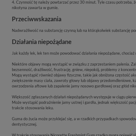
4. Czynność tę należy powtarzać przez 30 minut. Tyle czasu potrzeba, że
nikotyna zawarta w gumie.
Przeciwwskazania
Nadwrażliwość na substancję czynną lub na którąkolwiek substancję po
Działania niepożądane
Jak każdy lek, lek ten może powodować działania niepożądane, chociaż 
Niektóre objawy mogą wystąpić w związku z zaprzestaniem palenia. Zalic
bezsenność, drażliwość, frustrację, gniew, niepokój, problemy z koncentr
Mogą wystąpić również objawy fizyczne, takie jak obniżona częstość akcj
zwiększenie masy ciała, zawroty głowy lub objawy przedomdleniowe, kas
owrzodzenia aftowe lub zapalenie jamy nosowo gardłowej oraz głód nik
Większość zgłaszanych działań niepożądanych występuje w ciągu pierws
Może wystąpić podrażnienie jamy ustnej i gardła, jednak większość pac
trakcie stosowania leku.
Guma do żucia może przyklejać się, a w rzadkich przypadkach spowodo
dentystycznej.
W trakcie stosowania Nicorette Freshmint Gum rzadko mogą pojawić się