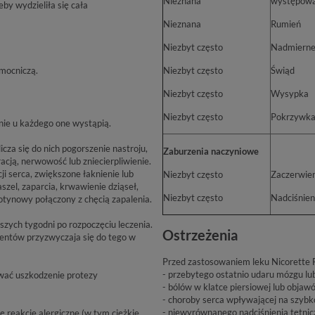
Nieznana
by wydzieliła się cała
Nieznana
Rumień
Niezbyt często
Nadmierne
mocniczą.
Niezbyt często
Świąd
Niezbyt często
Wysypka
Niezbyt często
Pokrzywk
nie u każdego one wystąpią.
za się do nich pogorszenie nastroju,
Zaburzenia naczyniowe
acją, nerwowość lub zniecierpliwienie.
i serca, zwiększone łaknienie lub
Niezbyt często
Zaczerwien
zel, zaparcia, krwawienie dziąseł,
Niezbyt często
Nadciśnien
otynowy połączony z chęcią zapalenia.
zych tygodni po rozpoczęciu leczenia.
Ostrzeżenia
jentów przyzwyczaja się do tego w
Przed zastosowaniem leku Nicorette 
- przebytego ostatnio udaru mózgu lu
wać uszkodzenie protezy
- bólów w klatce piersiowej lub objaw
- choroby serca wpływającej na szybk
- niewyrównanego nadciśnienia tętnic
 reakcje alergiczne (w tym ciężkie