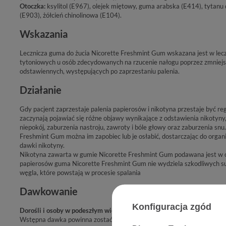
Otoczka:
ksylitol (E967), olejek miętowy, guma arabska (E414), tytan
(E903), żółcień chinolinowa (E104).
Wskazania
Lecznicza guma do żucia Nicorette Freshmint Gum wskazana jest w lec
tytoniowych u osób zdecydowanych na rzucenie nałogu poprzez zmniej
odstawiennych, występujących po zaprzestaniu palenia.
Działanie
Gdy pacjent zaprzestaje palenia papierosów i nikotyna przestaje być re
zaczynają pojawiać się różne objawy wynikające z odstawienia nikotyny, 
niepokój, zaburzenia nastroju, zawroty i bóle głowy oraz zaburzenia sn
Freshmint Gum można im zapobiec lub je osłabić, dostarczając do organ
dawki nikotyny.
Nikotyna zawarta w gumie Nicorette Freshmint Gum podawana jest w cz
papierosów guma Nicorette Freshmint Gum nie wydziela szkodliwych su
węgla, które powstają w procesie spalania
Dawkowanie
Konfiguracja zgód
Dorośli i osoby w podeszłym wieku
Wstępna dawka powinna zostać ustalona indywidualnie w zależności od 