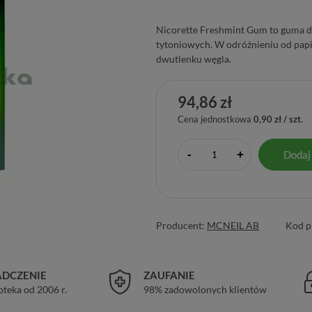
Nicorette Freshmint Gum to guma d
tytoniowych. W odróżnieniu od papi
dwutlenku węgla.
94,86 zł
Cena jednostkowa
0,90 zł / szt.
-
Dodaj
+
Producent:
MCNEIL AB
Kod p
DCZENIE
ZAUFANIE
pteka od 2006 r.
98% zadowolonych klientów