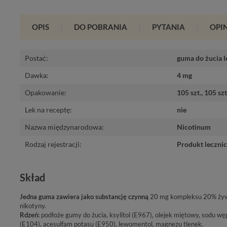
OPIS
DO POBRANIA
PYTANIA
OPIN
Postać
:
guma do żucia l
Dawka
:
4 mg
Opakowanie
:
105 szt.
,
105 sz
Lek na receptę
:
nie
Nazwa międzynarodowa
:
Nicotinum
Rodzaj rejestracji
:
Produkt leczni
Skład
Jedna guma zawiera jako substancję czynną
20 mg kompleksu 20% żywi
nikotyny.
Rdzeń:
podłoże gumy do żucia, ksylitol (E967), olejek miętowy, sodu wę
(E104), acesulfam potasu (E950), lewomentol, magnezu tlenek.