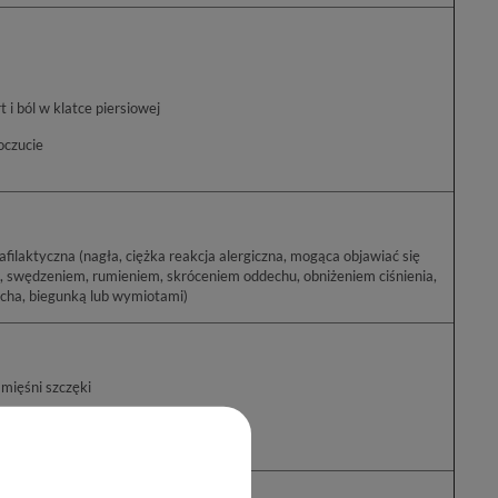
i ból w klatce piersiowej
oczucie
czna (nagła, ciężka reakcja alergiczna, mogąca objawiać się
ienia,
bólem brzucha, biegunką lub wymiotami)
mięśni szczęki