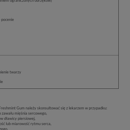
występowaniem ograniczonych obrzęków)
 pocenie
a
ienie twarzy
ie
Freshmint Gum należy skonsultować się z lekarzem w przypadku:
b zawału mięśnia sercowego,
ów dławicy piersiowej,
ość lub miarowość rytmu serca,
zego,