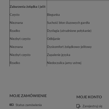
Zaburzenia żołądka i jelit
Często
Biegunka
Nieznana
Suchość błon śluzowych gardła
Rzadko
Dysfagia (utrudnione połykanie)
Niezbyt często
Odbijanie
Nieznana
Dyskomfort żołądkowo-jelitowy
Niezbyt często
Zapalenie języka
Rzadko
Niedoczulica jamy ustnej
MOJE ZAMÓWIENIE
MOJE KONTO
Status zamówienia
Zarejestruj się