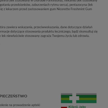
inirol (lek stosowany w chorobie Parkinsona), flekainid (lek stosowany
otaniu przedsionków, zaburzeniach rytmu serca), pentazocyna (lek
się z lekarzem przed zastosowaniem gum Nicorette Freshmint Gum
 która zawiera wskazania, przeciwwskazania, dane dotyczące działań
rmacje dotyczące stosowania produktu leczniczego, bądź skonsultuj się
y lek niewłaściwie stosowany zagraża Twojemu życiu lub zdrowiu.
y
PIECZEŃSTWO
lenie na prowadzenie apteki