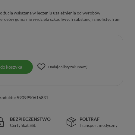
o żucia wskazana w leczeniu uzależnienia od wyrobów
erosów guma nie wydziela szkodliwych substancji smolistych ani
 do koszyka
Dodaj do listy zakupowej
roduktu:
5909990616831
BEZPIECZEŃSTWO
POLTRAF
Certyfikat SSL
Transport medyczny