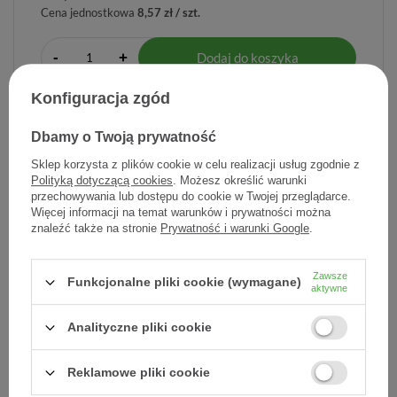
Cena jednostkowa
8,57 zł / szt.
-
Dodaj do koszyka
+
Konfiguracja zgód
Dodaj do listy zakupowej
Dbamy o Twoją prywatność
Sklep korzysta z plików cookie w celu realizacji usług zgodnie z
Polityką dotyczącą cookies
. Możesz określić warunki
Producent:
PRZEDSIĘBIORSTWO PRODUKCJI
przechowywania lub dostępu do cookie w Twojej przeglądarce.
FARMACEUTYCZN
Więcej informacji na temat warunków i prywatności można
znaleźć także na stronie
Prywatność i warunki Google
.
Kod produktu:
5904055005605
Zawsze
Funkcjonalne pliki cookie (wymagane)
aktywne
DARMOWA DOSTAWA
Już od 149 zł !
Analityczne pliki cookie
DOŚWIADCZENIE
Reklamowe pliki cookie
Legalna apteka od 2006 r.