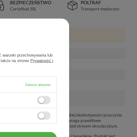
BEZPIECZEŃSTWO
POLTRAF
Certyfikat SSL
Transport medyczny
ć warunki przechowywania lub
 także na stronie
Prywatność i
Zawsze aktywne
anicznych formach dzięki bardzo wysokiej biodostępności przyczynia
u procesów i układów w organizmie. Wspomaga prawidłowe
ego oraz pomaga w ochronie komórek przed stresem oksydacyjnym.
szenicy, soi, białek mlecznych, aromatów i barwników. Produkt jest