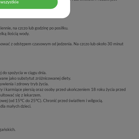
wszystkie
iennie, na czczo lub godzinę po posiłku.
lką ilością wody.
mować z odstępem czasowym od jedzenia. Na czczo lub około 30 minut
j do spożycia w ciągu dnia.
ane jako substytut zróżnicowanej diety.
wienia i zdrowy tryb życia.
ży i karmiące piersią oraz osoby przed ukończeniem 18 roku życia przed
ltować się z lekarzem.
j (od 15°C do 25°C). Chronić przed światłem i wilgocią.
la małych dzieci.
ańskich.