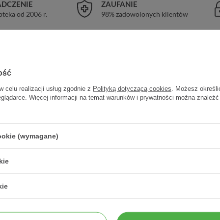
DCZENIE
ZAUFANIE
pteka od 2006 r.
98% zadowolonych klientów
ość
w celu realizacji usług zgodnie z
Polityką dotyczącą cookies
. Możesz określi
eglądarce. Więcej informacji na temat warunków i prywatności można znaleźć
cookie (wymagane)
y
kie
Cynk
zawarty w produkcie w dwóch org
kie
się do poprawy funkcjonowania wiel
funkcjonowanie układu odpornościow
enia roślinnego (kapsułka) –
Produkt nie zawiera glutenu, skrobi, p