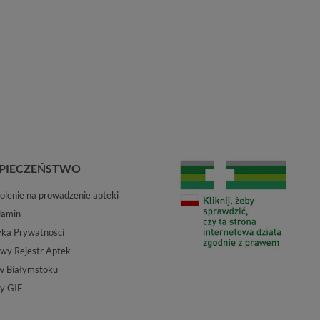
PIECZEŃSTWO
lenie na prowadzenie apteki
lamin
yka Prywatności
wy Rejestr Aptek
w Białymstoku
y GIF