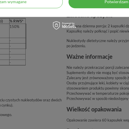
dyny, substancja przeciwzbrylająca –
dzam wymagane
Potwierdzam 
odpowiedni dla wegan.
zyny, sól disodowa 5’-monofosforanu
Zalecane spożycie
i)
% RWS*
Zalecana dzienna porcja: 2 kapsułki dz
150%
Kapsułkę należy połknąć i popić niewie
-
Nukleotydy dietetyczne należy przyj
po jedzeniu.
-
-
Ważne informacje
-
-
Nie należy przekraczać porcji zalecane
Suplementy diety nie mogą być stosow
Zalecany jest zrównoważony sposób ży
Osoby przyjmujące leki, kobiety w cią
stosowaniem produktu powinny skonsu
Przechowywać w temperaturze pokojowe
Przechowywać w sposób niedostępny d
ęciu czystych nukleotydów oraz dwóch
 cynku).
Wielkość opakowania
iowego.
Opakowanie zawiera 60 kapsułek weg