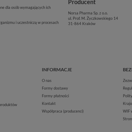
Producent
one dla osób wymagających ich
Norsa Pharma Sp. z o.o.
ul. Prof. M. Życzkowskiego 14
rganizmu i uczestniczą w procesach
31-864 Kraków
INFORMACJE
BEZ
O nas
Zezwo
Formy dostawy
Regu
Formy płatności
Polit
Kontakt
Krajo
 produktów
Współpraca (producenci)
WIF 
Stron