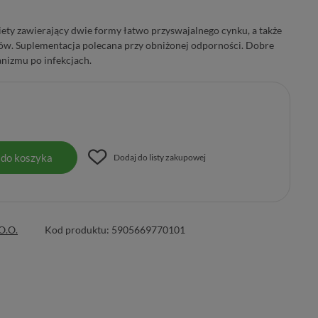
ety zawierający dwie formy łatwo przyswajalnego cynku, a także
ów. Suplementacja polecana przy obniżonej odporności. Dobre
anizmu po infekcjach.
 do koszyka
Dodaj do listy zakupowej
O.O.
Kod produktu:
5905669770101