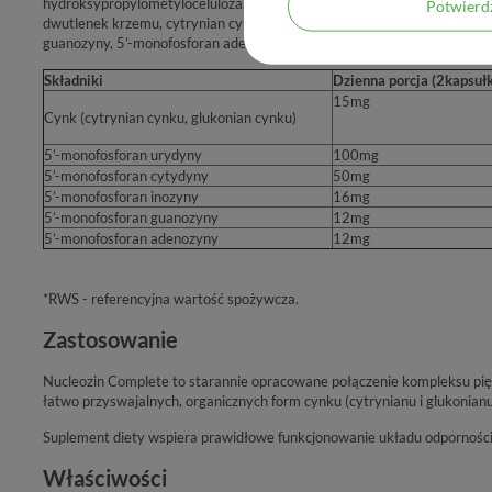
hydroksypropylometyloceluloza, glukonian cynku, 5'-monofosforan cyty
Potwier
dwutlenek krzemu, cytrynian cynku, sól disodowa 5’-monofosforanu ino
guanozyny, 5’-monofosforan adenozyny.
Składniki
Dzienna porcja (2kapsułk
15mg
Cynk (cytrynian cynku, glukonian cynku)
5’-monofosforan urydyny
100mg
5’-monofosforan cytydyny
50mg
5’-monofosforan inozyny
16mg
5’-monofosforan guanozyny
12mg
5’-monofosforan adenozyny
12mg
*RWS - referencyjna wartość spożywcza.
Zastosowanie
Nucleozin Complete to starannie opracowane połączenie kompleksu pi
łatwo przyswajalnych, organicznych form cynku (cytrynianu i glukonianu
Suplement diety wspiera prawidłowe funkcjonowanie układu odpornośc
Właściwości