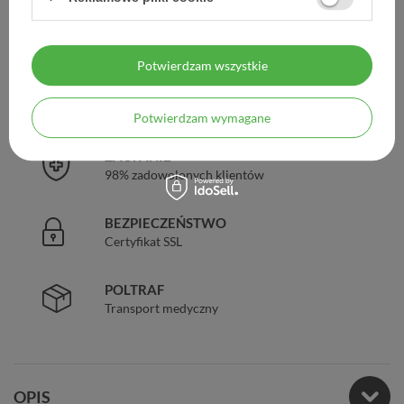
DARMOWA DOSTAWA
Już od 149 zł !
Potwierdzam wszystkie
DOŚWIADCZENIE
Legalna apteka od 2006 r.
Potwierdzam wymagane
ZAUFANIE
98% zadowolonych klientów
BEZPIECZEŃSTWO
Certyfikat SSL
POLTRAF
Transport medyczny
OPIS