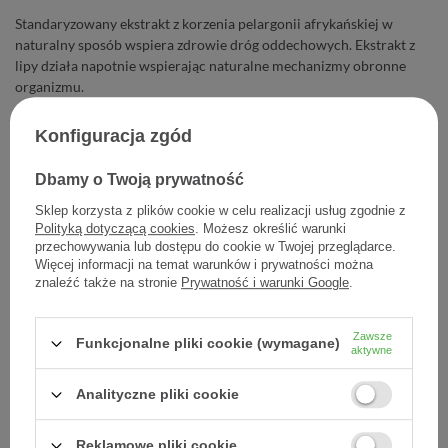
Standaryzowany ekstrakt z korzenia pelargonii afrykańskiej w
naturalny sposób wspiera zdrowie dróg oddechowych. Ekstrakt z
lipy działa napotnie wspierając naturalne mechanizmy obronne
organizmu.
Konfiguracja zgód
32,68 zł
Cena jednostkowa
0,27 zł / szt.
Dbamy o Twoją prywatność
Sklep korzysta z plików cookie w celu realizacji usług zgodnie z
-
Dodaj do koszyka
+
Polityką dotyczącą cookies
. Możesz określić warunki
przechowywania lub dostępu do cookie w Twojej przeglądarce.
Więcej informacji na temat warunków i prywatności można
Dodaj do listy zakupowej
znaleźć także na stronie
Prywatność i warunki Google
.
Zawsze
Funkcjonalne pliki cookie (wymagane)
aktywne
Producent:
USP ZDROWIE SP. Z O.O.
Analityczne pliki cookie
Kod produktu:
5907377133940
Reklamowe pliki cookie