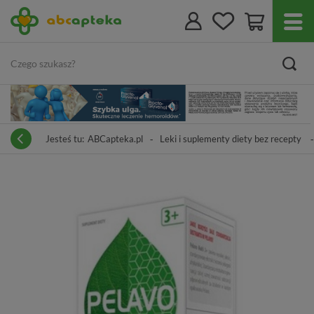
Jesteś tu:
ABCapteka.pl
Leki i suplementy diety bez recepty