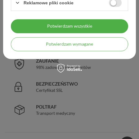
Reklamowe pliki cookie
DARMOWA DOSTAWA
Już od 149 zł !
Potwierdzam wszystkie
DOŚWIADCZENIE
Potwierdzam wymagane
Legalna apteka od 2006 r.
ZAUFANIE
98% zadowolonych klientów
BEZPIECZEŃSTWO
Certyfikat SSL
POLTRAF
Transport medyczny