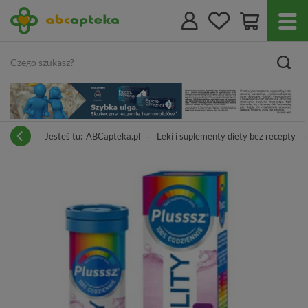
Jesteś tu:
ABCapteka.pl
Leki i suplementy diety bez recepty