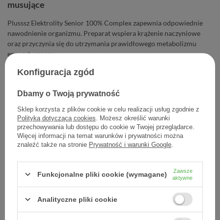
musujące
Plusssz Elektrolity Senior 100% Complex zapewnia odpowiednie
nawodnienie organizmu. Preparat wspiera krążenie naczyniowe
oraz przyczynia się do utrzymania prawidłowego metabolizmu
energetycznego.
Konfiguracja zgód
12,59 zł
Dbamy o Twoją prywatność
Cena jednostkowa
0,52 zł / szt.
Sklep korzysta z plików cookie w celu realizacji usług zgodnie z
Polityką dotyczącą cookies
. Możesz określić warunki
-
Dodaj do koszyka
+
przechowywania lub dostępu do cookie w Twojej przeglądarce.
Więcej informacji na temat warunków i prywatności można
znaleźć także na stronie
Prywatność i warunki Google
.
Dodaj do listy zakupowej
Zawsze
Funkcjonalne pliki cookie (wymagane)
aktywne
Producent:
POLSKI LEK
Analityczne pliki cookie
Kod produktu:
5901785309256