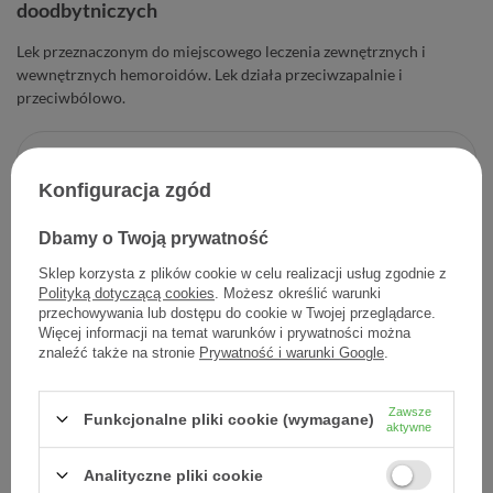
doodbytniczych
Lek przeznaczonym do miejscowego leczenia zewnętrznych i
wewnętrznych hemoroidów. Lek działa przeciwzapalnie i
przeciwbólowo.
23,04 zł
Konfiguracja zgód
Cena jednostkowa
2,30 zł / szt.
Dbamy o Twoją prywatność
-
Dodaj do koszyka
+
Sklep korzysta z plików cookie w celu realizacji usług zgodnie z
Polityką dotyczącą cookies
. Możesz określić warunki
Dodaj do listy zakupowej
przechowywania lub dostępu do cookie w Twojej przeglądarce.
Więcej informacji na temat warunków i prywatności można
znaleźć także na stronie
Prywatność i warunki Google
.
Producent:
RECORDATI IRELAND LTD.
Zawsze
Funkcjonalne pliki cookie (wymagane)
aktywne
Kod produktu:
5391519920466
Analityczne pliki cookie