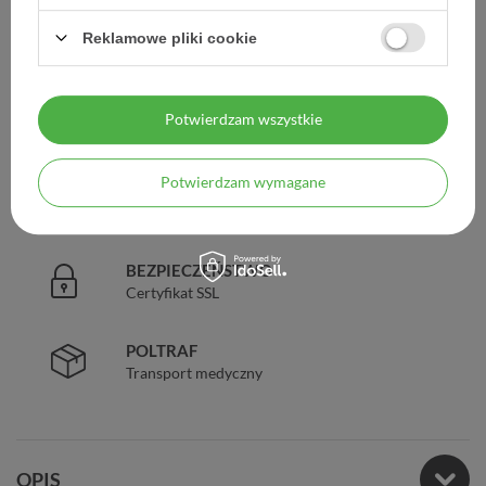
DARMOWA DOSTAWA
Reklamowe pliki cookie
Już od 149 zł !
DOŚWIADCZENIE
Potwierdzam wszystkie
Legalna apteka od 2006 r.
Potwierdzam wymagane
ZAUFANIE
98% zadowolonych klientów
BEZPIECZEŃSTWO
Certyfikat SSL
POLTRAF
Transport medyczny
OPIS