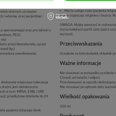
Mycie pacjenta pod prysznicem: Nan
Pozostawić na czas działania 1-2 minu
Mycia całego ciała (pacjenta leżące
lstwem skórnym szczepów
Mycie rozpocząć od głowy i twarzy. Na
h i włosów, oraz pacjentów/
O
UWAGA: Myjkę zanurzyć w roztworze t
mycia kolejnych partii ciała (patrz s
ca operowanego) oraz pro laktyki u
wyrzucić.
bwodowe, PEG)
 się)
Przeciwwskazania
kóry przez biomateriały, sprzęt
tomii itp.)
procedurą cewnikowania
Uczulenie na którykolwiek składnik p
Ważne informacje
Nie stosować w przypadku uczulenia n
Chronić od światła i wilgoci.
 doskonała miejscowa tolerancja
Przechowywać w sposób niedostępny d
 drażni, jest nietoksyczny
Nie stosować po upływie daty ważnoś
nych w tym: MRSA, ESBL i VRE
Wielkość opakowania
cji; przedłużone działanie do 24
500 ml
iała pacjenta leżącego (brak
Producent