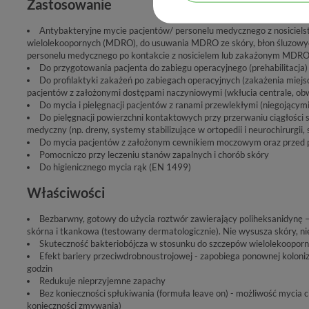
Zastosowanie
Antybakteryjne mycie pacjentów/ personelu medycznego z nosicie
wielolekoopornych (MDRO), do usuwania MDRO ze skóry, błon śluzowyc
personelu medycznego po kontakcie z nosicielem lub zakażonym MDR
Do przygotowania pacjenta do zabiegu operacyjnego (prehabilitacja)
Do profilaktyki zakażeń po zabiegach operacyjnych (zakażenia miejs
pacjentów z założonymi dostępami naczyniowymi (wkłucia centrale, o
Do mycia i pielęgnacji pacjentów z ranami przewlekłymi (niegojącymi
Do pielęgnacji powierzchni kontaktowych przy przerwaniu ciągłości s
medyczny (np. dreny, systemy stabilizujące w ortopedii i neurochirurgii, s
Do mycia pacjentów z założonym cewnikiem moczowym oraz przed 
Pomocniczo przy leczeniu stanów zapalnych i chorób skóry
Do higienicznego mycia rąk (EN 1499)
Właściwości
Bezbarwny, gotowy do użycia roztwór zawierający poliheksanidynę –
skórna i tkankowa (testowany dermatologicznie). Nie wysusza skóry, nie
Skuteczność bakteriobójcza w stosunku do szczepów wielolekoopor
Efekt bariery przeciwdrobnoustrojowej - zapobiega ponownej koloniza
godzin
Redukuje nieprzyjemne zapachy
Bez konieczności spłukiwania (formuła leave on) - możliwość mycia c
konieczności zmywania)