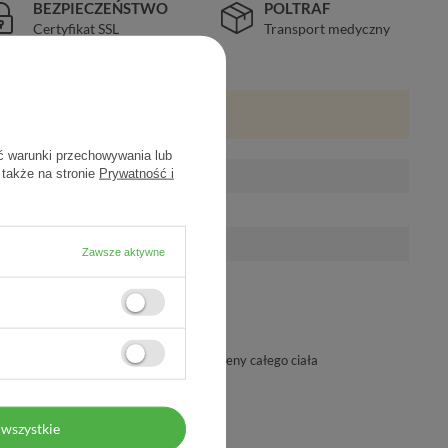
BEZPIECZEŃSTWO
POLTRAF
Certyfikat SSL
Transport medyczny
ć warunki przechowywania lub
 także na stronie
Prywatność i
Zawsze aktywne
entowana klinicznie skuteczność
owarzystwo Higieny Szpitalnej do higieny całego ciała
wszystkie
eparatu wcierać w dłonie przez 30 sek.