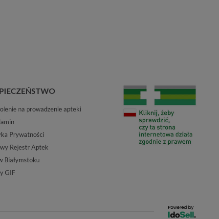
PIECZEŃSTWO
lenie na prowadzenie apteki
lamin
yka Prywatności
wy Rejestr Aptek
w Białymstoku
y GIF