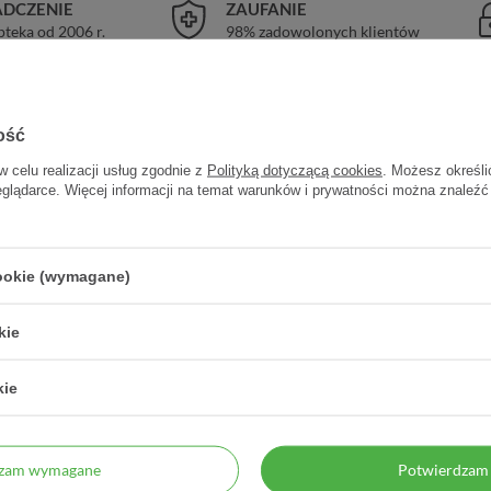
DCZENIE
ZAUFANIE
pteka od 2006 r.
98% zadowolonych klientów
ość
w celu realizacji usług zgodnie z
Polityką dotyczącą cookies
. Możesz określi
eglądarce. Więcej informacji na temat warunków i prywatności można znaleźć
ulsja
cookie (wymagane)
kie
Wyrób medyczny klasy III, udokum
kie
Rekomendowany przez Niemieckie T
Zalecane spożycie
dzam wymagane
Potwierdzam 
Higieniczne mycie rąk: 2 x 3 ml pr