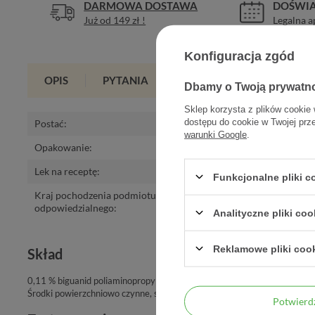
DARMOWA DOSTAWA
DOŚWIA
Już od 149 zł !
Legalna a
Konfiguracja zgód
OPIS
PYTANIA
OPINIE
(0)
Dbamy o Twoją prywatn
Sklep korzysta z plików cookie 
dostępu do cookie w Twojej prz
Postać
:
emul.do kąp.
,
em
warunki Google
.
Opakowanie
:
500 ml
Lek na receptę
:
nie
Funkcjonalne pliki 
Kraj pochodzenia podmiotu 
Polska
odpowiedzialnego
:
Analityczne pliki coo
Reklamowe pliki coo
Skład
0,11 % biguanid poliaminopropylu (Poliheksanidyna).
Środki powierzchniowo czynne, substancje pomocnicze
Potwier