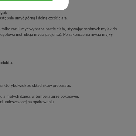
ieść preparat na całe ciało.
t. Następnie spłukać.
go):
stępnie umyć górną i dolną część ciała.
ylko raz. Umyć wybrane partie ciała, używając osobnych myjek do
zczegółowa instrukcja mycia pacjenta). Po zakończeniu mycia myjkę
roduktu.
a którykolwiek ze składników preparatu.
la małych dzieci, w temperaturze pokojowej.
ci umieszczonej na opakowaniu