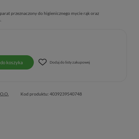
parat przeznaczony do higienicznego mycie rąk oraz
.
 do koszyka
Dodaj do listy zakupowej
O.O.
Kod produktu:
4039239540748