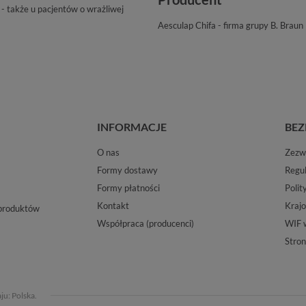
- także u pacjentów o wrażliwej
Aesculap Chifa - firma grupy B. Braun
INFORMACJE
BEZ
O nas
Zezwo
Formy dostawy
Regu
Formy płatności
Polit
Kontakt
Krajo
 produktów
Współpraca (producenci)
WIF 
Stron
aju:
Polska
.