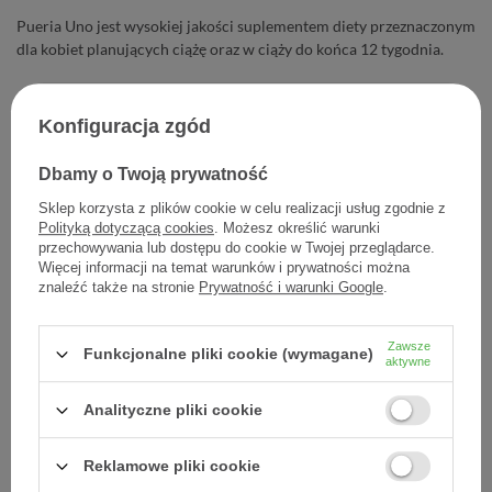
Pueria Uno jest wysokiej jakości suplementem diety przeznaczonym
dla kobiet planujących ciążę oraz w ciąży do końca 12 tygodnia.
71,80 zł
Konfiguracja zgód
Cena jednostkowa
1,20 zł / szt.
Dbamy o Twoją prywatność
-
Dodaj do koszyka
+
Sklep korzysta z plików cookie w celu realizacji usług zgodnie z
Polityką dotyczącą cookies
. Możesz określić warunki
przechowywania lub dostępu do cookie w Twojej przeglądarce.
Dodaj do listy zakupowej
Więcej informacji na temat warunków i prywatności można
znaleźć także na stronie
Prywatność i warunki Google
.
Zawsze
Funkcjonalne pliki cookie (wymagane)
Producent:
USP ZDROWIE SP. Z O.O.
aktywne
Kod produktu:
5903031283907
Analityczne pliki cookie
Reklamowe pliki cookie
DARMOWA DOSTAWA