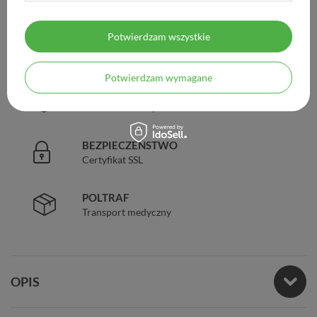
Już od 149 zł !
Potwierdzam wszystkie
DOŚWIADCZENIE
Legalna apteka od 2006 r.
Potwierdzam wymagane
ZAUFANIE
98% zadowolonych klientów
BEZPIECZEŃSTWO
Certyfikat SSL
POLTRAF
Transport medyczny
OPIS