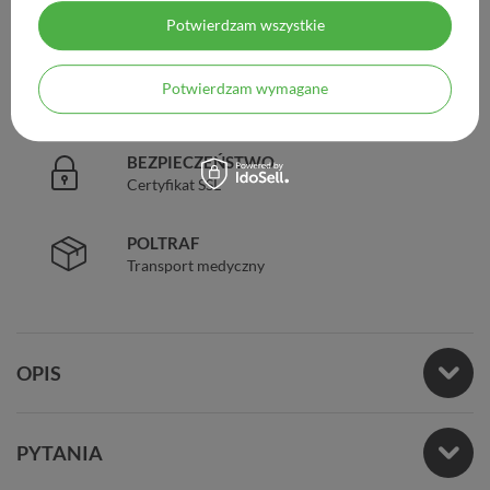
DOŚWIADCZENIE
Legalna apteka od 2006 r.
Potwierdzam wszystkie
ZAUFANIE
Potwierdzam wymagane
98% zadowolonych klientów
BEZPIECZEŃSTWO
Certyfikat SSL
POLTRAF
Transport medyczny
OPIS
PYTANIA